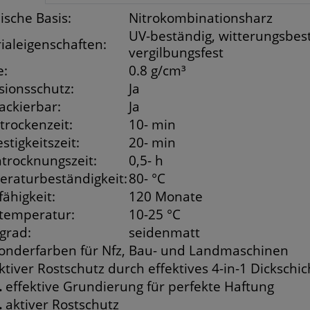
sche Basis:
Nitrokombinationsharz
UV-beständig, witterungsbestä
ialeigenschaften:
vergilbungsfest
e:
0.8 g/cm³
sionsschutz:
Ja
ackierbar:
Ja
trockenzeit:
10- min
estigkeitszeit:
20- min
trocknungszeit:
0,5- h
raturbeständigkeit:
80- °C
fähigkeit:
120 Monate
temperatur:
10-25 °C
grad:
seidenmatt
onderfarben für Nfz, Bau- und Landmaschinen
ktiver Rostschutz durch effektives 4-in-1 Dickschi
.
effektive Grundierung für perfekte Haftung
.
aktiver Rostschutz