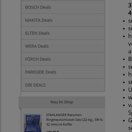
3
BOSCH Deals
4
s
MAKITA Deals
s
ELTEN Deals
h
v
WERA Deals
a
B
FÖRCH Deals
s
PARKSIDE Deals
h
s
OBI DEALS
U
w
Neu im Shop
v
S
STAHLKAISER Ratschen-
G
Ringmaulschlüssel-Satz (22-tlg., SW 6–
32 mm) im Koffer
s