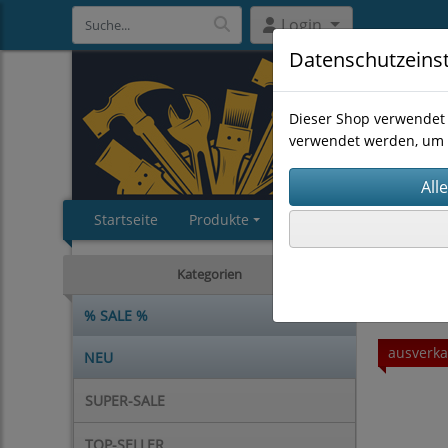
Login
Datenschutzeins
Dieser Shop verwendet 
verwendet werden, um 
Startseite
Produkte
Impressum
AGB
CHEMIE
Kategorien
% SALE %
ausverka
NEU
SUPER-SALE
TOP-SELLER