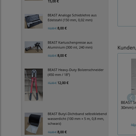
15,00 €
BEAST Analoge Schieblehre aus
Edelstahl (150 mm, 0,02 mm)
8,00 €
10,00 €
BEAST Kartuschenpresse aus
Kunden, 
Aluminium (300 ml, 240 mm)
8,00 €
10,00 €
BEAST Heavy-Duty Bolzenschneider
(450 mm / 18")
12,00 €
15,00 €
BEAST 
30mm) mi
BEAST Butyl-Dichtband selbstklebend
wasserdicht (100 mm × 5 m, 0,8 mm,
schwarz)
10,
8,00 €
10,00 €