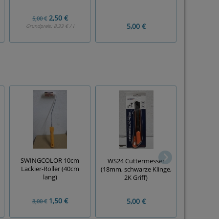
2,50 €
6,
5,00 €
5,00 €
Grundpreis:
8,33 € / l
Grundpre
SWINGCOLOR 10cm
WS24 Cuttermesser
Flächen
Lackier-Roller (40cm
(18mm, schwarze Klinge,
abgewink
lang)
2K Griff)
1,50 €
5,00 €
3,00 €
5,00 €