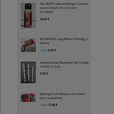
50x WÜRTH Abbrechklingen schwarz
extrem scharf (18 × 0,5 mm)
071566031
20,00 €
MILWAUKEE Lang-Bitsatz (10-teilig, L:
50mm)
6,00 €
10,00 €
Steckschlüssel Bitadapter Set (3-teilig,
1/4 3/8 1/2 Zoll)
5,00 €
Spanngurt mit Ratsche und Haken
(zum auswählen)
12,00 €
15,00 €