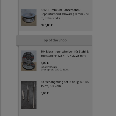
BEAST Premium Panzerband /
Reparaturband schwarz (50 mm × 50
m, extra stark)
ab
5,00 €
Top of the Shop
10x Metalltrennscheiben für Stahl &
Edelstahl (Ø 125 × 1,0 × 22,23 mm)
5,00 €
Inhalt: 10 Stück
Grundpreis:
0,50 € / Stück
Bit-Verlängerung Set (3-teilig, 6 / 10 /
15 cm, 1/4 Zoll)
5,00 €