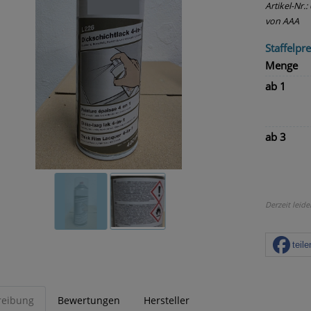
Artikel-Nr.:
von AAA
Staffelpre
Menge
ab 1
ab 3
Derzeit leide
teile
reibung
Bewertungen
Hersteller