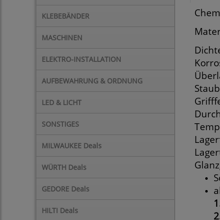
Chemi
KLEBEBÄNDER
Mater
MASCHINEN
Dicht
ELEKTRO-INSTALLATION
Korro
Überl
AUFBEWAHRUNG & ORDNUNG
Staub
Grifff
LED & LICHT
Durch
SONSTIGES
Tempe
Lager
MILWAUKEE Deals
Lager
Glanz
WÜRTH Deals
S
GEDORE Deals
a
1
HILTI Deals
2