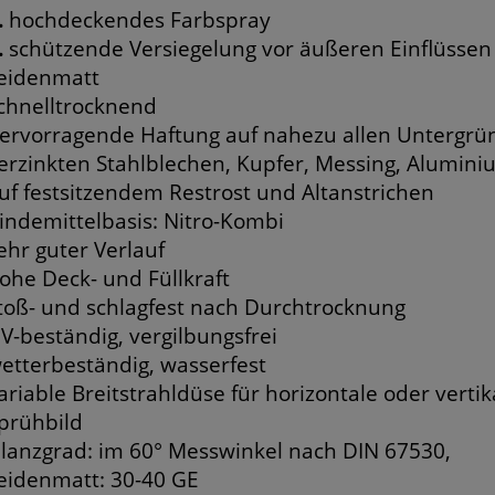
.
hochdeckendes Farbspray
.
schützende Versiegelung vor äußeren Einflüssen
eidenmatt
chnelltrocknend
ervorragende Haftung auf nahezu allen Untergründ
erzinkten Stahlblechen, Kupfer, Messing, Aluminium
uf festsitzendem Restrost und Altanstrichen
indemittelbasis: Nitro-Kombi
ehr guter Verlauf
ohe Deck- und Füllkraft
toß- und schlagfest nach Durchtrocknung
V-beständig, vergilbungsfrei
etterbeständig, wasserfest
ariable Breitstrahldüse für horizontale oder verti
prühbild
lanzgrad: im 60° Messwinkel nach DIN 67530,
eidenmatt: 30-40 GE