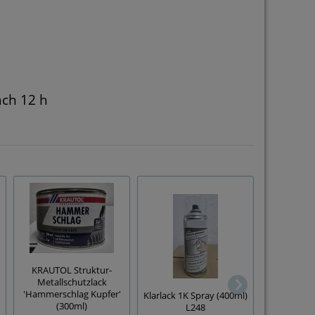
ach 12 h
KRAUTOL Struktur-
Metallschutzlack
Thermol
'Hammerschlag Kupfer'
Klarlack 1K Spray (400ml)
Spraydose
(300ml)
L248
600°C hit