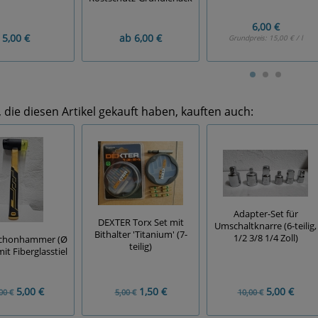
6,00 €
5,00 €
ab
6,00 €
Grundpreis:
15,00 € / l
die diesen Artikel gekauft haben, kauften auch:
Adapter-Set für
DEXTER Torx Set mit
Umschaltknarre (6-teilig,
Bithalter 'Titanium' (7-
1/2 3/8 1/4 Zoll)
Schonhammer (Ø
teilig)
t Fiberglasstiel
5,00 €
1,50 €
5,00 €
00 €
5,00 €
10,00 €