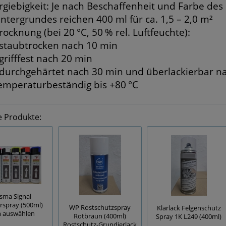
rgiebigkeit: Je nach Beschaffenheit und Farbe des
ntergrundes reichen 400 ml für ca. 1,5 – 2,0 m²
rocknung (bei 20 °C, 50 % rel. Luftfeuchte):
 staubtrocken nach 10 min
 grifffest nach 20 min
 durchgehärtet nach 30 min und überlackierbar n
emperaturbeständig bis +80 °C
e Produkte:
isma Signal
rspray (500ml)
WP Rostschutzspray
Klarlack Felgenschutz
 auswählen
Rotbraun (400ml)
Spray 1K L249 (400ml)
Rostschutz-Grundierlack