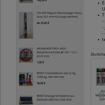
100,00 €
E
U
TOLSEN Magnet-Wasserwaage 'Heavy
T
Duty' (0,5 mm/m) [Länge wählbar]
-
ab
25,00 €
-
-
t
MILWAUKEE PRO+ INOX
Metalltrennscheibe (Ø 125 × 1,0 ×
Ähnlich
22,23 mm)
1,00 €
BEAST Unterstellbock-Satz (2-tlg.,
3.000 kg, 290–420 mm)
30,00 €
Pr
Markie
BEAST Analoge Schieblehre aus
zum
Edelstahl (200 mm, 0,02 mm)