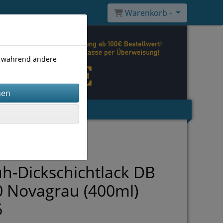
Warenkorb -
), während andere
h-Dickschichtlack DB
 Novagrau (400ml)
6