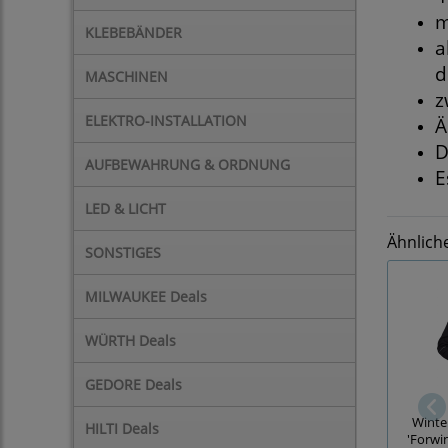
m
KLEBEBÄNDER
a
d
MASCHINEN
z
ELEKTRO-INSTALLATION
Ä
D
AUFBEWAHRUNG & ORDNUNG
E
LED & LICHT
Ähnlich
SONSTIGES
MILWAUKEE Deals
WÜRTH Deals
GEDORE Deals
Winte
HILTI Deals
'Forwin