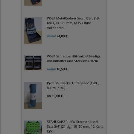
WS24 Metallbohrer Satz HSS-E (19-
teilig, Ø 1-10mm) M35 'Ohne
Vorbohren'
24,00 €
30,00 €
WS24 Schrauber-Bit-Satz (43-teilig)
mit Bithalter und Steckschlüsseln
10,50 €
15,00 €
Profi Müllsäcke 'Ultra Stark' (120L,
80µm, blau)
ab
10,00 €
STAHLKAISER LKW Steckschlüssel-
Satz 3/4" (21-tlg., 19–50 mm, 12-Kant,
CrV)