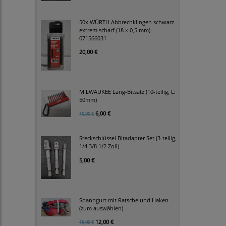
50x WÜRTH Abbrechklingen schwarz
extrem scharf (18 × 0,5 mm)
071566031
20,00 €
MILWAUKEE Lang-Bitsatz (10-teilig, L:
50mm)
6,00 €
10,00 €
Steckschlüssel Bitadapter Set (3-teilig,
1/4 3/8 1/2 Zoll)
5,00 €
Spanngurt mit Ratsche und Haken
(zum auswählen)
12,00 €
15,00 €