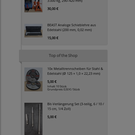
3.000 kg, 290–420 mm)
30,00 €
BEAST Analoge Schieblehre aus
Edelstahl (200 mm, 0,02 mm)
15,00 €
Top of the Shop
10x Metalltrennscheiben für Stahl &
Edelstahl (Ø 125 × 1,0 × 22,23 mm)
5,00 €
Inhalt: 10 Stück
Grundpreis:
0,50 € / Stück
Bit-Verlängerung Set (3-teilig, 6 / 10 /
15 cm, 1/4 Zoll)
5,00 €