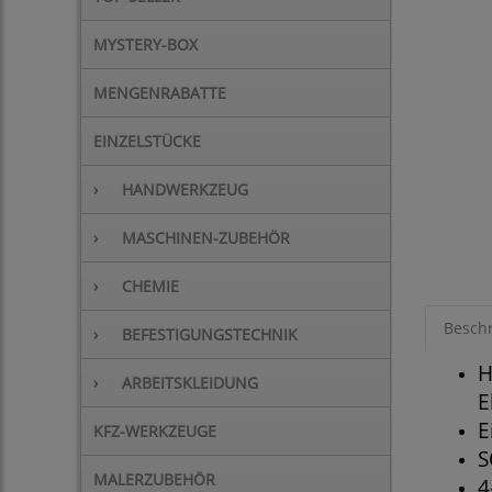
MYSTERY-BOX
MENGENRABATTE
EINZELSTÜCKE
›
HANDWERKZEUG
›
MASCHINEN-ZUBEHÖR
›
CHEMIE
Besch
›
BEFESTIGUNGSTECHNIK
H
›
ARBEITSKLEIDUNG
E
E
KFZ-WERKZEUGE
S
MALERZUBEHÖR
4