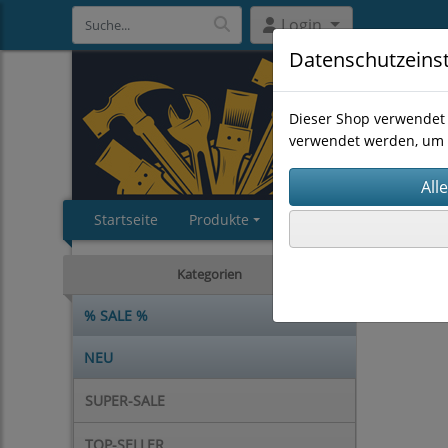
Login
Datenschutzeins
Dieser Shop verwendet 
verwendet werden, um 
Startseite
Produkte
Impressum
AGB
ARBEITS
Kategorien
% SALE %
NEU
SUPER-SALE
TOP-SELLER