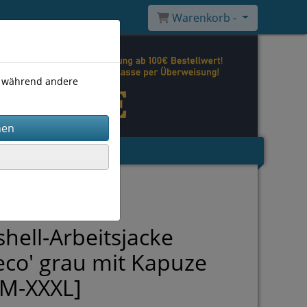
Warenkorb -
), während andere
shell-Arbeitsjacke
eco' grau mit Kapuze
 M-XXXL]