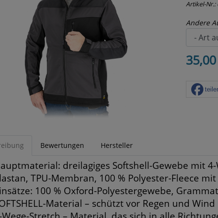
Artikel-Nr.:
Andere A
35,00
teile
reibung
Bewertungen
Hersteller
auptmaterial: dreilagiges Softshell-Gewebe mit 4-
lastan, TPU-Membran, 100 % Polyester-Fleece mit
insätze: 100 % Oxford-Polyestergewebe, Grammat
OFTSHELL-Material – schützt vor Regen und Wind u
-Wege-Stretch – Material, das sich in alle Richtun