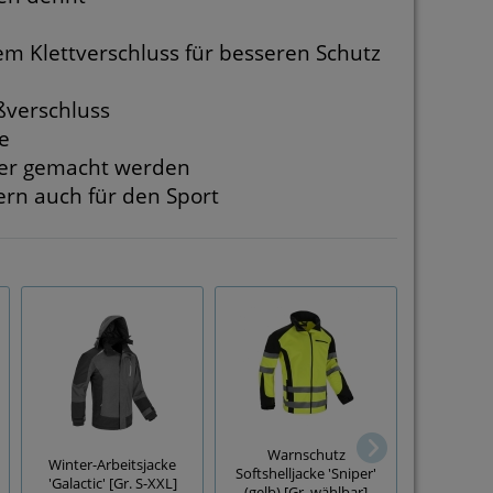
m Klettverschluss für besseren Schutz
ßverschluss
e
nger gemacht werden
dern auch für den Sport
Warnschutz
Warnschu
Winter-Arbeitsjacke
Softshelljacke 'Sniper'
Arbeitsjac
'Galactic' [Gr. S-XXL]
(gelb) [Gr. wählbar]
Sniper gelb