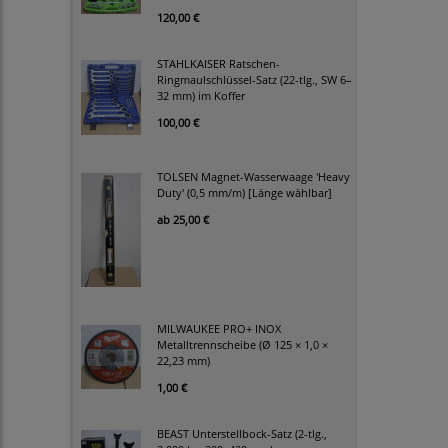
120,00 €
STAHLKAISER Ratschen-
Ringmaulschlüssel-Satz (22-tlg., SW 6–
32 mm) im Koffer
100,00 €
TOLSEN Magnet-Wasserwaage 'Heavy
Duty' (0,5 mm/m) [Länge wählbar]
ab
25,00 €
MILWAUKEE PRO+ INOX
Metalltrennscheibe (Ø 125 × 1,0 ×
22,23 mm)
1,00 €
BEAST Unterstellbock-Satz (2-tlg.,