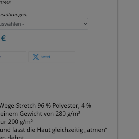
01996
usführungen:
 €
n
tweet
Wege-Stretch 96 % Polyester, 4 %
 einem Gewicht von 280 g/m²
ur 200 g/m²
nd lässt die Haut gleichzeitig „atmen“
gen dehnt