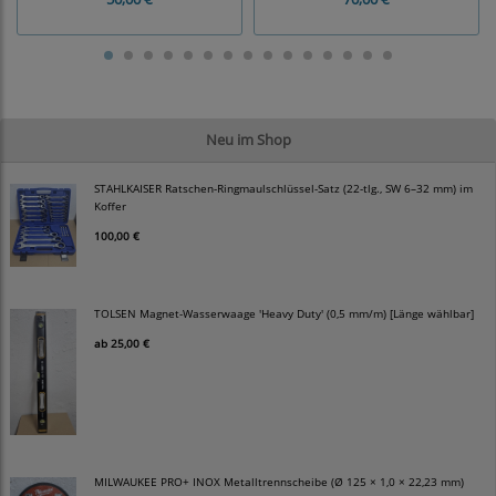
Neu im Shop
STAHLKAISER Ratschen-Ringmaulschlüssel-Satz (22-tlg., SW 6–32 mm) im
Koffer
100,00 €
TOLSEN Magnet-Wasserwaage 'Heavy Duty' (0,5 mm/m) [Länge wählbar]
ab
25,00 €
MILWAUKEE PRO+ INOX Metalltrennscheibe (Ø 125 × 1,0 × 22,23 mm)