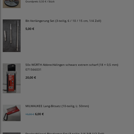
Grundpreis:
0,50 € / Stück
Bit-Verlängerung Set (3-teilig, 6 / 10 / 15 cm, 1/4 Zoll)
5,00 €
50x WÜRTH Abbrechklingen schwarz extrem scharf (18 × 0,5 mm)
071566031
20,00 €
MILWAUKEE Lang-Bitsatz (10-teilig, L: 50mm)
6,00 €
10,00 €
Steckschlüssel Bitadapter Set (3-teilig, 1/4 3/8 1/2 Zoll)