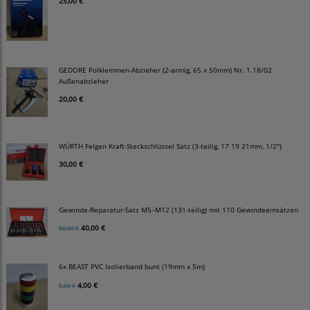
25,00 €
GEDORE Polklemmen-Abzieher (2-armig, 65 x 50mm) Nr. 1.18/02
Außenabzieher
20,00 €
WÜRTH Felgen Kraft-Steckschlüssel Satz (3-teilig, 17 19 21mm, 1/2")
30,00 €
Gewinde-Reparatur-Satz M5–M12 (131-teilig) mit 110 Gewindeeinsätzen
40,00 €
80,00 €
6x BEAST PVC Isolierband bunt (19mm x 5m)
4,00 €
5,00 €