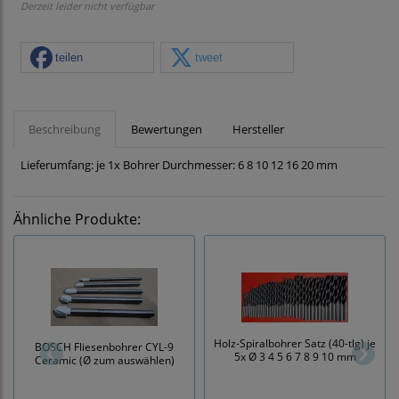
Derzeit leider nicht verfügbar
teilen
tweet
Beschreibung
Bewertungen
Hersteller
Lieferumfang: je 1x Bohrer Durchmesser: 6 8 10 12 16 20 mm
Ähnliche Produkte:
Holz-Spiralbohrer Satz (40-tlg) je
BOSCH Fliesenbohrer CYL-9
5x Ø 3 4 5 6 7 8 9 10 mm
Ceramic (Ø zum auswählen)