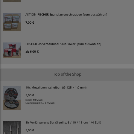
AKTION FISCHER Spanplattenschrauben [zum auswählen]
7,00 €
FISCHER Universaldübel 'DuoPower' [zum auswählen]
ab
6,00 €
Top of the Shop
10x Metalltrennscheiben (Ø 125 x 1,0 mm)
5,00 €
Inhalt: 10 Stück
Grundpreis:
0,50 € / Stück
Bit-Verlängerung Set (3-teilig, 6 / 10 / 15 cm, 1/4 Zoll)
5,00 €