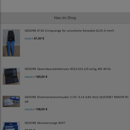
Neu im Shop
GEDORE 8156 Crimpzange für unisolierte Kontakte (0,25–6 mm²)
81,00 €
90,00 €
GEDORE Gewindeausdrehersatz 8552-025 (25-teilig, M5–M16)
180,00 €
200,00 €
GEDORE Drehmomentschrauber (1/4", 0,14–0,85 Nm) 'QUICKSET MINOR FH
IM'
198,00 €
220,00 €
GEDORE Abisolierzange 8097