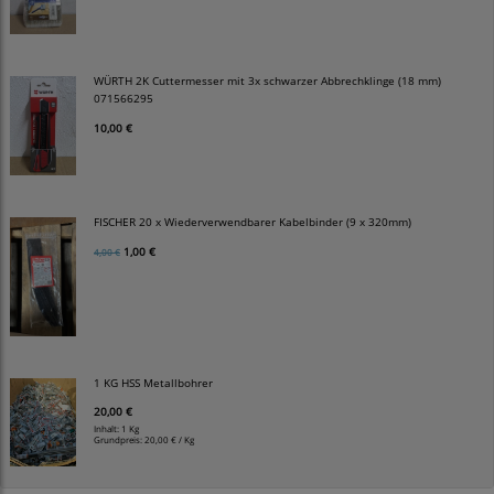
WÜRTH 2K Cuttermesser mit 3x schwarzer Abbrechklinge (18 mm)
071566295
10,00 €
FISCHER 20 x Wiederverwendbarer Kabelbinder (9 x 320mm)
1,00 €
4,00 €
1 KG HSS Metallbohrer
20,00 €
Inhalt: 1 Kg
Grundpreis:
20,00 € / Kg