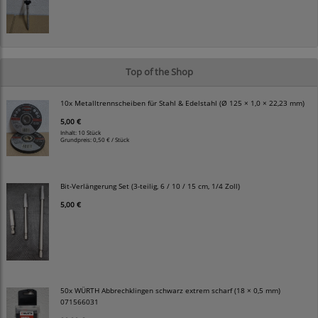
Top of the Shop
10x Metalltrennscheiben für Stahl & Edelstahl (Ø 125 × 1,0 × 22,23 mm)
5,00 €
Inhalt: 10 Stück
Grundpreis:
0,50 € / Stück
Bit-Verlängerung Set (3-teilig, 6 / 10 / 15 cm, 1/4 Zoll)
5,00 €
50x WÜRTH Abbrechklingen schwarz extrem scharf (18 × 0,5 mm)
071566031