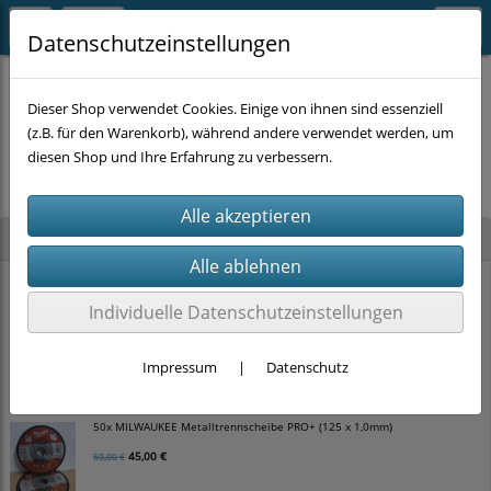
Datenschutzeinstellungen
Dieser Shop verwendet Cookies. Einige von ihnen sind essenziell
(z.B. für den Warenkorb), während andere verwendet werden, um
Es wurden leider keine Produkte gefunden.
diesen Shop und Ihre Erfahrung zu verbessern.
Neu im Shop
MILWAUKEE Hammerbohrer SDS-plus MX4 [zum auswählen]
Individuelle Datenschutzeinstellungen
3,50 €
Impressum
|
Datenschutz
50x MILWAUKEE Metalltrennscheibe PRO+ (125 x 1,0mm)
45,00 €
50,00 €