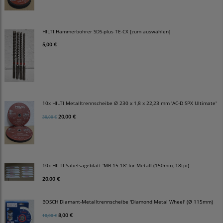
HILTI Hammerbohrer SDS-plus TE-CX [zum auswählen]
5,00 €
10x HILTI Metalltrennscheibe Ø 230 x 1,8 x 22,23 mm 'AC-D SPX Ultimate'
20,00 €
30,00 €
10x HILTI Säbelsägeblatt 'MB 15 18' für Metall (150mm, 18tpi)
20,00 €
BOSCH Diamant-Metalltrennscheibe 'Diamond Metal Wheel' (Ø 115mm)
8,00 €
10,00 €