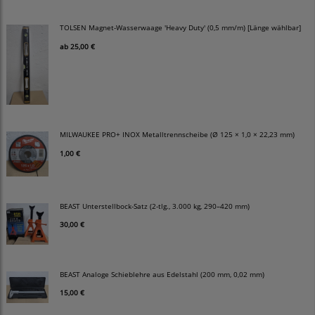
TOLSEN Magnet-Wasserwaage 'Heavy Duty' (0,5 mm/m) [Länge wählbar]
ab
25,00 €
MILWAUKEE PRO+ INOX Metalltrennscheibe (Ø 125 × 1,0 × 22,23 mm)
1,00 €
BEAST Unterstellbock-Satz (2-tlg., 3.000 kg, 290–420 mm)
30,00 €
BEAST Analoge Schieblehre aus Edelstahl (200 mm, 0,02 mm)
15,00 €