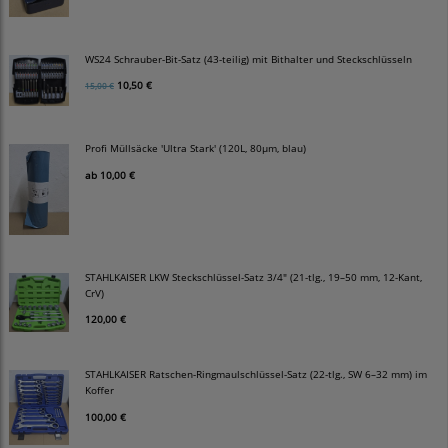
WS24 Schrauber-Bit-Satz (43-teilig) mit Bithalter und Steckschlüsseln
10,50 €
15,00 €
Profi Müllsäcke 'Ultra Stark' (120L, 80µm, blau)
ab
10,00 €
STAHLKAISER LKW Steckschlüssel-Satz 3/4" (21-tlg., 19–50 mm, 12-Kant,
CrV)
120,00 €
STAHLKAISER Ratschen-Ringmaulschlüssel-Satz (22-tlg., SW 6–32 mm) im
Koffer
100,00 €