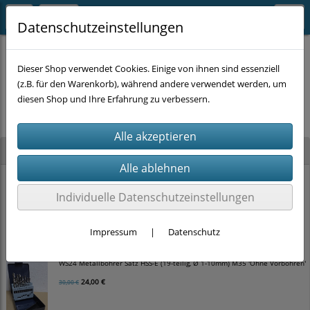
Datenschutzeinstellungen
Dieser Shop verwendet Cookies. Einige von ihnen sind essenziell
(z.B. für den Warenkorb), während andere verwendet werden, um
Es wurden leider keine Produkte gefunden.
diesen Shop und Ihre Erfahrung zu verbessern.
Neu im Shop
WS24 Hammerbohrer Satz SDS-plus 4-schneider (5-teilig, Ø 5-10mm)
Individuelle Datenschutzeinstellungen
12,00 €
15,00 €
Impressum
|
Datenschutz
WS24 Metallbohrer Satz HSS-E (19-teilig, Ø 1-10mm) M35 'Ohne Vorbohren'
24,00 €
30,00 €