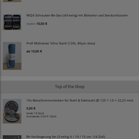
WS24 Schrauber-Bit-Satz (43-teilig) mit Bithalter und Steckschlüsseln
10,50 €
15,00 €
Profi Müllsäcke 'Ultra Stark' (120L, 80µm, blau)
ab
10,00 €
Top of the Shop
10x Metalltrennscheiben für Stahl & Edelstahl (Ø 125 × 1,0 × 22,23 mm)
5,00 €
Inhalt: 10 Stück
Grundpreis:
0,50 € / Stück
Bit-Verlängerung Set (3-teilig, 6 / 10 / 15 cm, 1/4 Zoll)