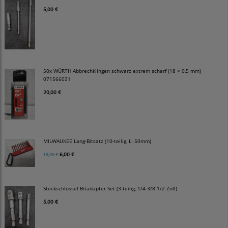
5,00 €
50x WÜRTH Abbrechklingen schwarz extrem scharf (18 × 0,5 mm)
071566031
20,00 €
MILWAUKEE Lang-Bitsatz (10-teilig, L: 50mm)
6,00 €
10,00 €
Steckschlüssel Bitadapter Set (3-teilig, 1/4 3/8 1/2 Zoll)
5,00 €