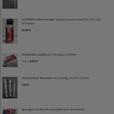
50x WÜRTH Abbrechklingen schwarz extrem scharf (18 × 0,5 mm)
071566031
20,00 €
MILWAUKEE Lang-Bitsatz (10-teilig, L: 50mm)
6,00 €
10,00 €
Steckschlüssel Bitadapter Set (3-teilig, 1/4 3/8 1/2 Zoll)
5,00 €
Spanngurt mit Ratsche und Haken (zum auswählen)