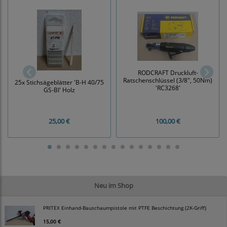
RODCRAFT Druckluft-
Ratschenschlüssel (3/8", 50Nm)
25x Stichsägeblätter 'B-H 40/75
'RC3268'
GS-BI' Holz
25,00 €
100,00 €
Neu im Shop
PRITEX Einhand-Bauschaumpistole mit PTFE Beschichtung (2K-Griff)
15,00 €