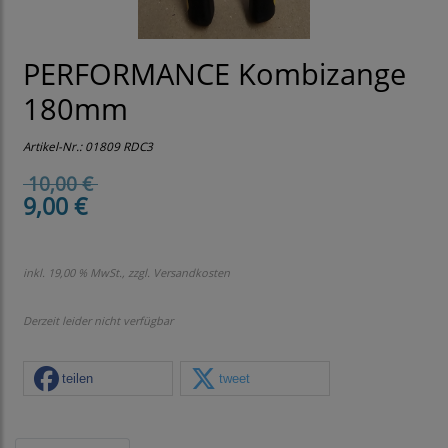
PERFORMANCE Kombizange
180mm
Artikel-Nr.:
01809 RDC3
10,00 €
9,00 €
inkl. 19,00 % MwSt., zzgl.
Versandkosten
Derzeit leider nicht verfügbar
teilen
tweet