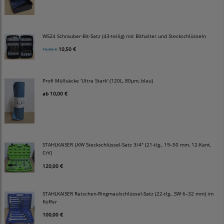
WS24 Schrauber-Bit-Satz (43-teilig) mit Bithalter und Steckschlüsseln
10,50 €
15,00 €
Profi Müllsäcke 'Ultra Stark' (120L, 80µm, blau)
ab
10,00 €
STAHLKAISER LKW Steckschlüssel-Satz 3/4" (21-tlg., 19–50 mm, 12-Kant,
CrV)
120,00 €
STAHLKAISER Ratschen-Ringmaulschlüssel-Satz (22-tlg., SW 6–32 mm) im
Koffer
100,00 €