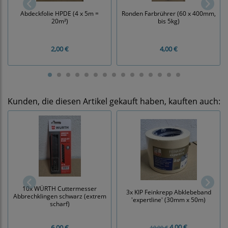
Abdeckfolie HPDE (4 x 5m =
Ronden Farbrührer (60 x 400mm,
20m²)
bis 5kg)
2,00 €
4,00 €
Kunden, die diesen Artikel gekauft haben, kauften auch:
10x WÜRTH Cuttermesser
3x KIP Feinkrepp Abklebeband
Abbrechklingen schwarz (extrem
'expertline' (30mm x 50m)
scharf)
4,00 €
6,00 €
10,00 €