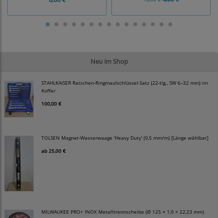
Neu im Shop
STAHLKAISER Ratschen-Ringmaulschlüssel-Satz (22-tlg., SW 6–32 mm) im
Koffer
100,00 €
TOLSEN Magnet-Wasserwaage 'Heavy Duty' (0,5 mm/m) [Länge wählbar]
ab
25,00 €
MILWAUKEE PRO+ INOX Metalltrennscheibe (Ø 125 × 1,0 × 22,23 mm)