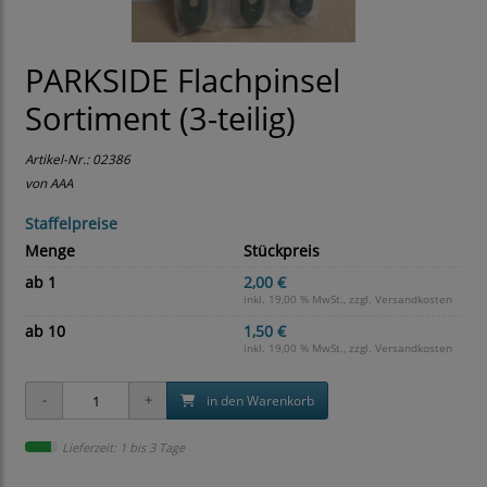
PARKSIDE Flachpinsel
Sortiment (3-teilig)
Artikel-Nr.:
02386
von AAA
Staffelpreise
Menge
Stückpreis
ab 1
2,00 €
inkl. 19,00 % MwSt., zzgl.
Versandkosten
ab 10
1,50 €
inkl. 19,00 % MwSt., zzgl.
Versandkosten
in den Warenkorb
Lieferzeit: 1 bis 3 Tage