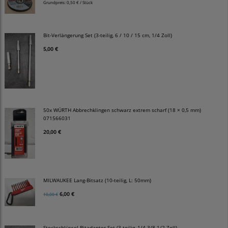
Grundpreis:
0,50 € / Stück
Bit-Verlängerung Set (3-teilig, 6 / 10 / 15 cm, 1/4 Zoll)
5,00 €
50x WÜRTH Abbrechklingen schwarz extrem scharf (18 × 0,5 mm)
071566031
20,00 €
MILWAUKEE Lang-Bitsatz (10-teilig, L: 50mm)
6,00 €
10,00 €
Steckschlüssel Bitadapter Set (3-teilig, 1/4 3/8 1/2 Zoll)