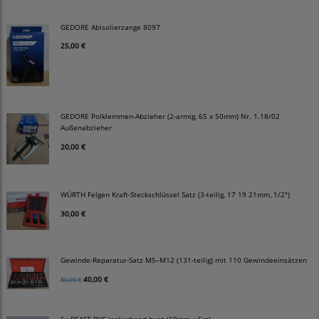
GEDORE Abisolierzange 8097
25,00 €
GEDORE Polklemmen-Abzieher (2-armig, 65 x 50mm) Nr. 1.18/02
Außenabzieher
20,00 €
WÜRTH Felgen Kraft-Steckschlüssel Satz (3-teilig, 17 19 21mm, 1/2")
30,00 €
Gewinde-Reparatur-Satz M5–M12 (131-teilig) mit 110 Gewindeeinsätzen
40,00 €
80,00 €
6x BEAST PVC Isolierband bunt (19mm x 5m)