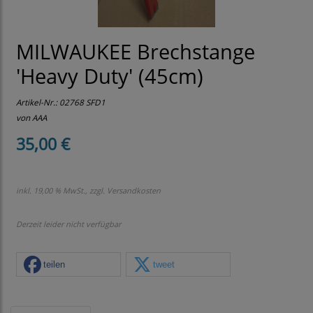
MILWAUKEE Brechstange
'Heavy Duty' (45cm)
Artikel-Nr.:
02768 SFD1
von AAA
35,00 €
inkl. 19,00 % MwSt., zzgl.
Versandkosten
Derzeit leider nicht verfügbar
teilen
tweet