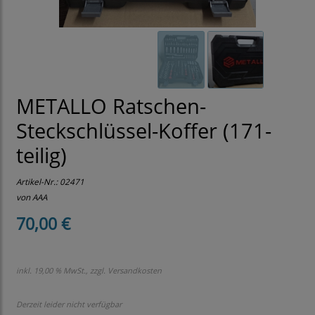
METALLO Ratschen-
Steckschlüssel-Koffer (171-
teilig)
Artikel-Nr.:
02471
von AAA
70,00 €
inkl. 19,00 % MwSt., zzgl.
Versandkosten
Derzeit leider nicht verfügbar