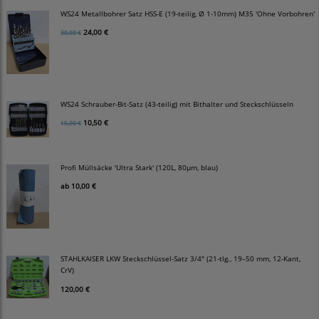
WS24 Metallbohrer Satz HSS-E (19-teilig, Ø 1-10mm) M35 'Ohne Vorbohren'
24,00 €
30,00 €
WS24 Schrauber-Bit-Satz (43-teilig) mit Bithalter und Steckschlüsseln
10,50 €
15,00 €
Profi Müllsäcke 'Ultra Stark' (120L, 80µm, blau)
ab
10,00 €
STAHLKAISER LKW Steckschlüssel-Satz 3/4" (21-tlg., 19–50 mm, 12-Kant,
CrV)
120,00 €