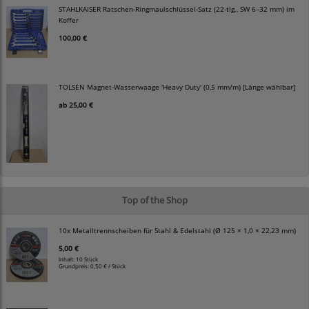
STAHLKAISER Ratschen-Ringmaulschlüssel-Satz (22-tlg., SW 6–32 mm) im
Koffer
100,00 €
TOLSEN Magnet-Wasserwaage 'Heavy Duty' (0,5 mm/m) [Länge wählbar]
ab
25,00 €
Top of the Shop
10x Metalltrennscheiben für Stahl & Edelstahl (Ø 125 × 1,0 × 22,23 mm)
5,00 €
Inhalt: 10 Stück
Grundpreis:
0,50 € / Stück