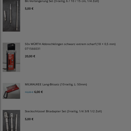
Bit-Verlängerung Set (3-teilig, 6 / 10 / 15 cm, 1/4 Zoll)
5,00 €
50x WÜRTH Abbrechklingen schwarz extrem scharf (18 × 0,5 mm)
071566031
20,00 €
MILWAUKEE Lang-Bitsatz (10-teilig, L: 50mm)
6,00 €
10,00 €
Steckschlüssel Bitadapter Set (3-teilig, 1/4 3/8 1/2 Zoll)
5,00 €