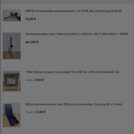
PRITEX Einhand-Bauschaumpistole mit PTFE Beschichtung (2K-Griff)
15,00 €
Stockschrauben Solar Edelstahl (M10 x 200mm, SW 7) DIN 6923 + EPDM
ab
2,00 €
100x Holzschrauben Linsenkopf Torx (Ø 6,0 x 80mm) Edelstahl A2
7,00 €
10,00 €
WS24 Hammerbohrer Satz SDS-plus 4-schneider (5-teilig, Ø 5-10mm)
12,00 €
15,00 €