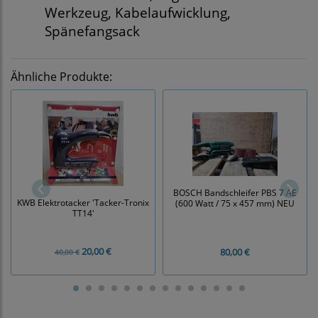
Werkzeug, Kabelaufwicklung,
Spänefangsack
Ähnliche Produkte:
BOSCH Bandschleifer PBS 7 AE
KWB Elektrotacker 'Tacker-Tronix
(600 Watt / 75 x 457 mm) NEU
TT14'
20,00 €
80,00 €
40,00 €