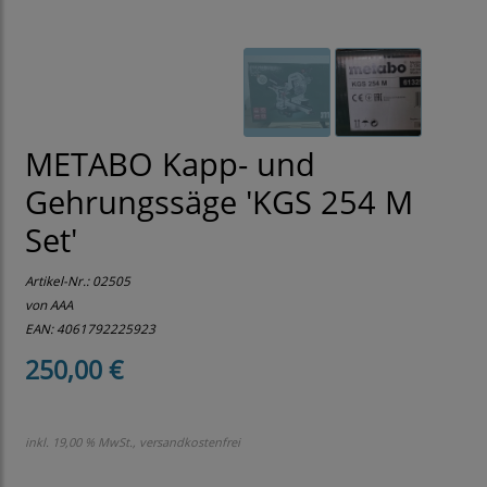
METABO Kapp- und
Gehrungssäge 'KGS 254 M
Set'
Artikel-Nr.:
02505
von AAA
EAN: 4061792225923
250,00 €
inkl. 19,00 % MwSt., versandkostenfrei