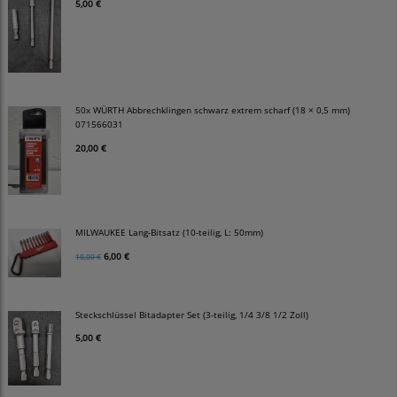
5,00 €
50x WÜRTH Abbrechklingen schwarz extrem scharf (18 × 0,5 mm)
071566031
20,00 €
MILWAUKEE Lang-Bitsatz (10-teilig, L: 50mm)
6,00 €
10,00 €
Steckschlüssel Bitadapter Set (3-teilig, 1/4 3/8 1/2 Zoll)
5,00 €