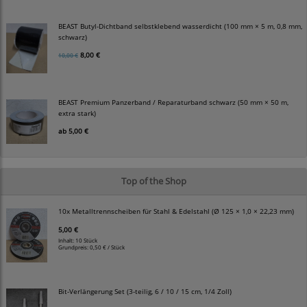
BEAST Butyl-Dichtband selbstklebend wasserdicht (100 mm × 5 m, 0,8 mm,
schwarz)
8,00 €
10,00 €
BEAST Premium Panzerband / Reparaturband schwarz (50 mm × 50 m,
extra stark)
ab
5,00 €
Top of the Shop
10x Metalltrennscheiben für Stahl & Edelstahl (Ø 125 × 1,0 × 22,23 mm)
5,00 €
Inhalt: 10 Stück
Grundpreis:
0,50 € / Stück
Bit-Verlängerung Set (3-teilig, 6 / 10 / 15 cm, 1/4 Zoll)