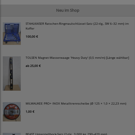
Neu im Shop
STAHLKAISER Ratschen-Ringmaulschlüssel-Satz (22-tlg., SW 6–32 mm) im
Koffer
100,00 €
TOLSEN Magnet-Wasserwaage 'Heavy Duty' (0,5 mm/m) [Länge wählbar]
ab
25,00 €
MILWAUKEE PRO+ INOX Metalltrennscheibe (Ø 125 × 1,0 × 22,23 mm)
1,00 €
BEAST Unterstellbock-Satz (2-tlg., 3.000 kg, 290–420 mm)