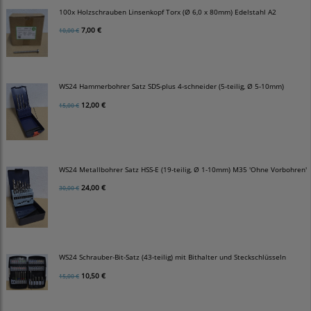
100x Holzschrauben Linsenkopf Torx (Ø 6,0 x 80mm) Edelstahl A2
7,00 €
10,00 €
WS24 Hammerbohrer Satz SDS-plus 4-schneider (5-teilig, Ø 5-10mm)
12,00 €
15,00 €
WS24 Metallbohrer Satz HSS-E (19-teilig, Ø 1-10mm) M35 'Ohne Vorbohren'
24,00 €
30,00 €
WS24 Schrauber-Bit-Satz (43-teilig) mit Bithalter und Steckschlüsseln
10,50 €
15,00 €