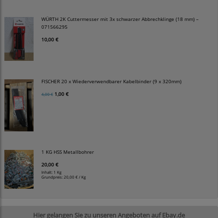
WÜRTH 2K Cuttermesser mit 3x schwarzer Abbrechklinge (18 mm) –
071566295
10,00 €
FISCHER 20 x Wiederverwendbarer Kabelbinder (9 x 320mm)
1,00 €
4,00 €
1 KG HSS Metallbohrer
20,00 €
Inhalt: 1 Kg
Grundpreis:
20,00 € / Kg
Hier gelangen Sie zu unseren Angeboten auf Ebay.de