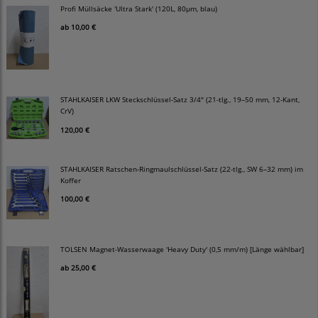
Profi Müllsäcke 'Ultra Stark' (120L, 80µm, blau)
ab
10,00 €
STAHLKAISER LKW Steckschlüssel-Satz 3/4" (21-tlg., 19–50 mm, 12-Kant,
CrV)
120,00 €
STAHLKAISER Ratschen-Ringmaulschlüssel-Satz (22-tlg., SW 6–32 mm) im
Koffer
100,00 €
TOLSEN Magnet-Wasserwaage 'Heavy Duty' (0,5 mm/m) [Länge wählbar]
ab
25,00 €