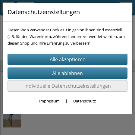
Datenschutzeinstellungen
Dieser Shop verwendet Cookies. Einige von ihnen sind essenziell
(z.B. für den Warenkorb), während andere verwendet werden, um
Es wurden leider keine Produkte gefunden.
diesen Shop und Ihre Erfahrung zu verbessern.
Neu im Shop
PRITEX Einhand-Bauschaumpistole mit PTFE Beschichtung (2K-Griff)
Individuelle Datenschutzeinstellungen
15,00 €
Impressum
|
Datenschutz
Stockschrauben Solar Edelstahl (M10 x 200mm, SW 7) DIN 6923 + EPDM
ab
2,00 €