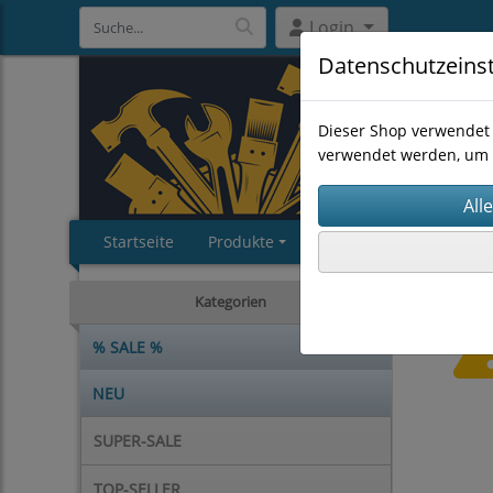
Login
Datenschutzeins
Dieser Shop verwendet 
verwendet werden, um 
Startseite
Produkte
Impressum
AGB
Kategorien
% SALE %
NEU
SUPER-SALE
TOP-SELLER