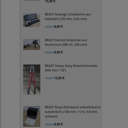
15,00 €
BEAST Analoge Schieblehre aus
Edelstahl (150 mm, 0,02 mm)
8,00 €
10,00 €
BEAST Kartuschenpresse aus
Aluminium (300 ml, 240 mm)
8,00 €
10,00 €
BEAST Heavy-Duty Bolzenschneider
(450 mm / 18")
12,00 €
15,00 €
BEAST Butyl-Dichtband selbstklebend
wasserdicht (100 mm × 5 m, 0,8 mm,
schwarz)
8,00 €
10,00 €