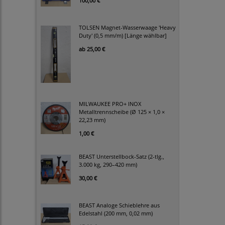
100,00 €
TOLSEN Magnet-Wasserwaage 'Heavy
Duty' (0,5 mm/m) [Länge wählbar]
ab
25,00 €
MILWAUKEE PRO+ INOX
Metalltrennscheibe (Ø 125 × 1,0 ×
22,23 mm)
1,00 €
BEAST Unterstellbock-Satz (2-tlg.,
3.000 kg, 290–420 mm)
30,00 €
BEAST Analoge Schieblehre aus
Edelstahl (200 mm, 0,02 mm)