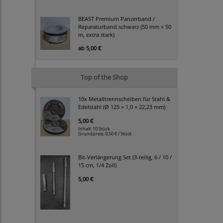
BEAST Premium Panzerband /
Reparaturband schwarz (50 mm × 50
m, extra stark)
ab
5,00 €
Top of the Shop
10x Metalltrennscheiben für Stahl &
Edelstahl (Ø 125 × 1,0 × 22,23 mm)
5,00 €
Inhalt: 10 Stück
Grundpreis:
0,50 € / Stück
Bit-Verlängerung Set (3-teilig, 6 / 10 /
15 cm, 1/4 Zoll)
5,00 €