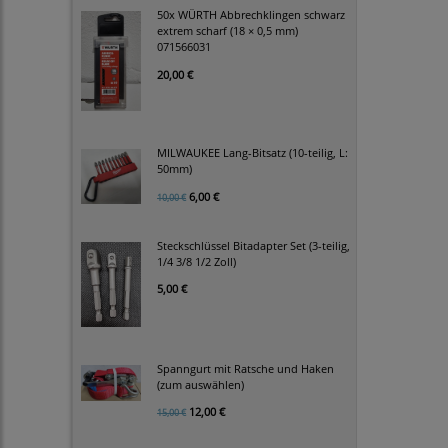
50x WÜRTH Abbrechklingen schwarz
extrem scharf (18 × 0,5 mm)
071566031
20,00 €
MILWAUKEE Lang-Bitsatz (10-teilig, L:
50mm)
6,00 €
10,00 €
Steckschlüssel Bitadapter Set (3-teilig,
1/4 3/8 1/2 Zoll)
5,00 €
Spanngurt mit Ratsche und Haken
(zum auswählen)
12,00 €
15,00 €