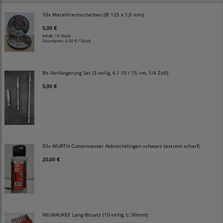
10x Metalltrennscheiben (Ø 125 x 1,0 mm)
5,00 €
Inhalt: 10 Stück
Grundpreis:
0,50 € / Stück
Bit-Verlängerung Set (3-teilig, 6 / 10 / 15 cm, 1/4 Zoll)
5,00 €
50x WÜRTH Cuttermesser Abbrechklingen schwarz (extrem scharf)
20,00 €
MILWAUKEE Lang-Bitsatz (10-teilig, L: 50mm)