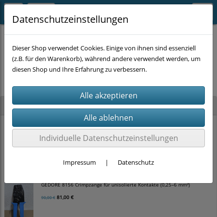
Datenschutzeinstellungen
Dieser Shop verwendet Cookies. Einige von ihnen sind essenziell
(z.B. für den Warenkorb), während andere verwendet werden, um
Es wurden leider keine Produkte gefunden.
diesen Shop und Ihre Erfahrung zu verbessern.
Neu im Shop
GEDORE 7 R 10 Maul-Ringratschenschlüssel (SW 10 mm, 160 mm)
Individuelle Datenschutzeinstellungen
10,00 €
Impressum
|
Datenschutz
GEDORE 8156 Crimpzange für unisolierte Kontakte (0,25–6 mm²)
81,00 €
90,00 €