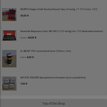
WÜRTH Felgen Kraft-Steckschlüssel Satz (3-teilig, 17 19 21mm, 1/2")
30,00 €
Gewinde-Reparatur-Satz M5–M12 (131-teilig) mit 110 Gewindeeinsätzen
40,00 €
80,00 €
6x BEAST PVC Isolierband bunt (19mm x 5m)
4,00 €
5,00 €
AKTION FISCHER Spanplattenschrauben [zum auswählen]
7,00 €
Top of the Shop