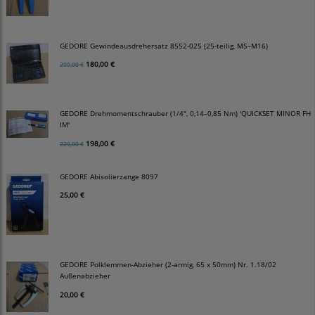
GEDORE Gewindeausdrehersatz 8552-025 (25-teilig, M5–M16)
180,00 €
200,00 €
GEDORE Drehmomentschrauber (1/4", 0,14–0,85 Nm) 'QUICKSET MINOR FH
IM'
198,00 €
220,00 €
GEDORE Abisolierzange 8097
25,00 €
GEDORE Polklemmen-Abzieher (2-armig, 65 x 50mm) Nr. 1.18/02
Außenabzieher
20,00 €