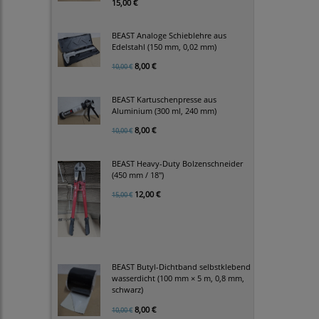
15,00 €
BEAST Analoge Schieblehre aus
Edelstahl (150 mm, 0,02 mm)
8,00 €
10,00 €
BEAST Kartuschenpresse aus
Aluminium (300 ml, 240 mm)
8,00 €
10,00 €
BEAST Heavy-Duty Bolzenschneider
(450 mm / 18")
12,00 €
15,00 €
BEAST Butyl-Dichtband selbstklebend
wasserdicht (100 mm × 5 m, 0,8 mm,
schwarz)
8,00 €
10,00 €