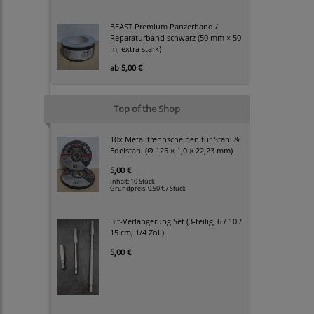
BEAST Premium Panzerband /
Reparaturband schwarz (50 mm × 50
m, extra stark)
ab
5,00 €
Top of the Shop
10x Metalltrennscheiben für Stahl &
Edelstahl (Ø 125 × 1,0 × 22,23 mm)
5,00 €
Inhalt: 10 Stück
Grundpreis:
0,50 € / Stück
Bit-Verlängerung Set (3-teilig, 6 / 10 /
15 cm, 1/4 Zoll)
5,00 €