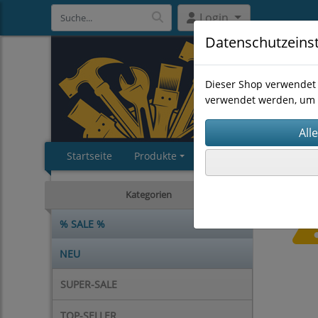
Login
Datenschutzeins
Dieser Shop verwendet 
verwendet werden, um 
Startseite
Produkte
Impressum
AGB
Kategorien
% SALE %
NEU
SUPER-SALE
TOP-SELLER