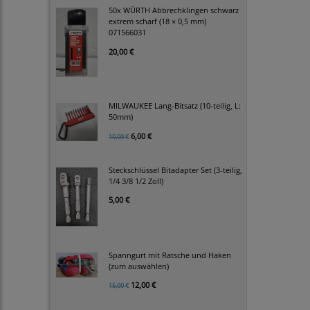
50x WÜRTH Abbrechklingen schwarz
extrem scharf (18 × 0,5 mm)
071566031
20,00 €
MILWAUKEE Lang-Bitsatz (10-teilig, L:
50mm)
6,00 €
10,00 €
Steckschlüssel Bitadapter Set (3-teilig,
1/4 3/8 1/2 Zoll)
5,00 €
Spanngurt mit Ratsche und Haken
(zum auswählen)
12,00 €
15,00 €