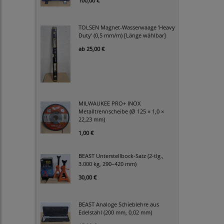
100,00 €
TOLSEN Magnet-Wasserwaage 'Heavy
Duty' (0,5 mm/m) [Länge wählbar]
ab
25,00 €
MILWAUKEE PRO+ INOX
Metalltrennscheibe (Ø 125 × 1,0 ×
22,23 mm)
1,00 €
BEAST Unterstellbock-Satz (2-tlg.,
3.000 kg, 290–420 mm)
30,00 €
BEAST Analoge Schieblehre aus
Edelstahl (200 mm, 0,02 mm)