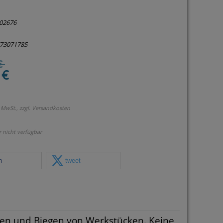
02676
773071785
€
 €
 MwSt., zzgl.
Versandkosten
r nicht verfügbar
n
tweet
sen und Biegen von Werkstücken. Keine