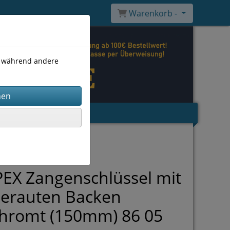
Warenkorb -
), während andere
EX Zangenschlüssel mit
gerauten Backen
chromt (150mm) 86 05