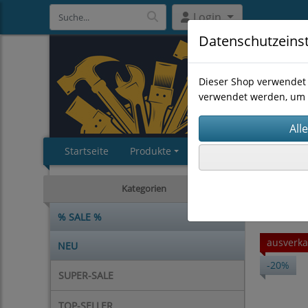
Login
Datenschutzeins
Dieser Shop verwendet 
verwendet werden, um 
Startseite
Produkte
Impressum
AGB
HANDWE
Kategorien
% SALE %
ausverka
NEU
-20%
SUPER-SALE
TOP-SELLER