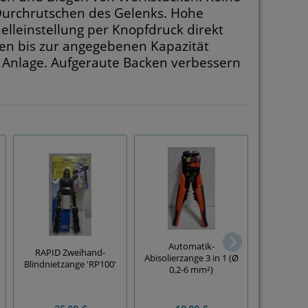
 Durchrutschen des Gelenks. Hohe
lleinstellung per Knopfdruck direkt
hen bis zur angegebenen Kapazität
ige Anlage. Aufgeraute Backen verbessern
Automatik-
Lang-Spit
RAPID Zweihand-
Abisolierzange 3 in 1 (Ø
275mm 
Blindnietzange 'RP100'
0,2-6 mm²)