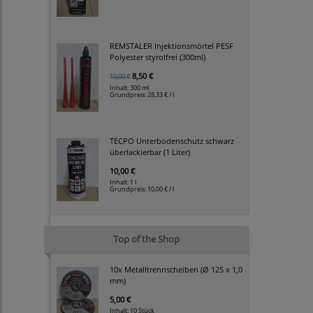
REMSTALER Injektionsmörtel PESF
Polyester styrolfrei (300ml)
8,50 €
10,00 €
Inhalt: 300 ml
Grundpreis:
28,33 € / l
TECPO Unterbodenschutz schwarz
überlackierbar (1 Liter)
10,00 €
Inhalt: 1 l
Grundpreis:
10,00 € / l
Top of the Shop
10x Metalltrennscheiben (Ø 125 x 1,0
mm)
5,00 €
Inhalt: 10 Stück