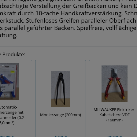
bsichtigte Verstellung der Greifbacken und kein
kraft durch 10-fache Handkraftverstärkung. Schne
rkstück. Stufenloses Greifen paralleler Oberfläc
ls parallel geführter Backen. Spielfreie, vollfläch
aftung.
e Produkte:
utomatik-
MILWAUKEE Elektriker-
lierzange mit
Monierzange (200mm)
Kabelschere VDE
chneider (0,2-
(160mm)
6,0mm²)