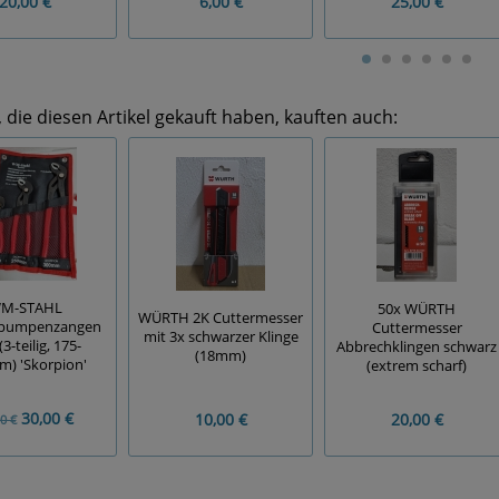
20,00 €
6,00 €
25,00 €
die diesen Artikel gekauft haben, kauften auch:
M-STAHL
50x WÜRTH
WÜRTH 2K Cuttermesser
pumpenzangen
Cuttermesser
mit 3x schwarzer Klinge
(3-teilig, 175-
Abbrechklingen schwarz
(18mm)
) 'Skorpion'
(extrem scharf)
30,00 €
10,00 €
20,00 €
0 €