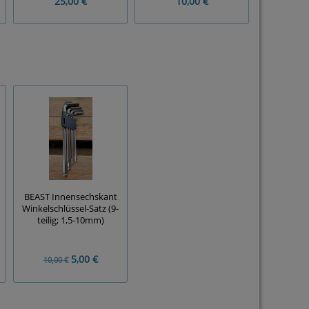
25,00 €
10,00 €
25
BEAST Innensechskant
Winkelschlüssel-Satz (9-
teilig; 1,5-10mm)
5,00 €
10,00 €