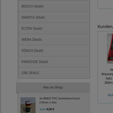
BOSCH Deals
MAKITA Deals
Kunden, 
ELTEN Deals
WERA Deals
FÖRCH Deals
PARKSIDE Deals
W
OBI DEALS
Wasser
Satz 
300mm
Neu im Shop
50,0
6x BEAST PVC Isolierband bunt
(19mm x 5m)
4,00 €
5,00 €