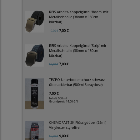
REIS Arbeits-Koppelgürtel 'Boom' mit
Metallschnalle (38mm x 130cm
kürzbar)
7,00 €
10,00 €
REIS Arbeits-Koppelgürtel 'Strip' mit
Metallschnalle (38mm x 130cm
kürzbar)
7,00 €
10,00 €
TECPO Unterbodenschutz schwarz
überlackierbar (500ml Spraydose)
7,00 €
Inhalt: 500 ml
Grundpreis:
14,00 € / l
CHEMOFAST 2K Flüssigdübel (25ml)
Vinylester styrolfrei
9,00 €
10,00 €