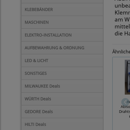
unbea
KLEBEBÄNDER
Klemm
am We
MASCHINEN
mitte
die H
ELEKTRO-INSTALLATION
AUFBEWAHRUNG & ORDNUNG
Ähnlich
LED & LICHT
SONSTIGES
MILWAUKEE Deals
WÜRTH Deals
A
Abiso
GEDORE Deals
Drahts
HILTI Deals