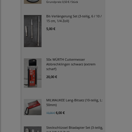
Grundpreis:
0,50 € / Stück
Bit-Verlängerung Set (3-teilig, 6 / 10 /
15 cm, 1/4 Zoll)
5,00 €
50x WÜRTH Cuttermesser
Abbrechklingen schwarz (extrem
scharf)
20,00 €
MILWAUKEE Lang-Bitsatz (10-teilig, L:
50mm)
6,00 €
10,00 €
Steckschlüssel Bitadapter Set (3-teilig,