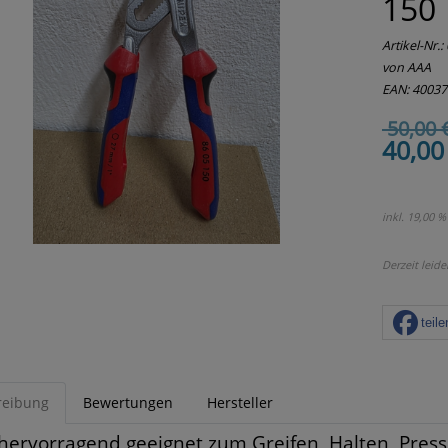
150
Artikel-Nr.:
von AAA
EAN: 4003
50,00 
40,00
inkl. 19,00 %
Derzeit leide
teile
reibung
Bewertungen
Hersteller
hervorragend geeignet zum Greifen, Halten, Pres