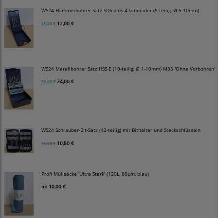
WS24 Hammerbohrer Satz SDS-plus 4-schneider (5-teilig, Ø 5-10mm)
12,00 €
15,00 €
WS24 Metallbohrer Satz HSS-E (19-teilig, Ø 1-10mm) M35 'Ohne Vorbohren'
24,00 €
30,00 €
WS24 Schrauber-Bit-Satz (43-teilig) mit Bithalter und Steckschlüsseln
10,50 €
15,00 €
Profi Müllsäcke 'Ultra Stark' (120L, 80µm, blau)
ab
10,00 €