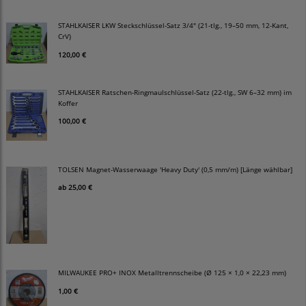
STAHLKAISER LKW Steckschlüssel-Satz 3/4" (21-tlg., 19–50 mm, 12-Kant,
CrV)
120,00 €
STAHLKAISER Ratschen-Ringmaulschlüssel-Satz (22-tlg., SW 6–32 mm) im
Koffer
100,00 €
TOLSEN Magnet-Wasserwaage 'Heavy Duty' (0,5 mm/m) [Länge wählbar]
ab
25,00 €
MILWAUKEE PRO+ INOX Metalltrennscheibe (Ø 125 × 1,0 × 22,23 mm)
1,00 €