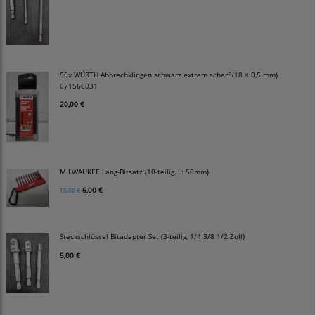
50x WÜRTH Abbrechklingen schwarz extrem scharf (18 × 0,5 mm)
071566031
20,00 €
MILWAUKEE Lang-Bitsatz (10-teilig, L: 50mm)
6,00 €
10,00 €
Steckschlüssel Bitadapter Set (3-teilig, 1/4 3/8 1/2 Zoll)
5,00 €