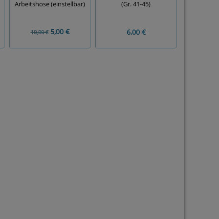
Arbeitshose (einstellbar)
(Gr. 41-45)
5,00 €
6,00 €
25
10,00 €