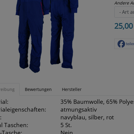
Andere A
25,00
teile
reibung
Bewertungen
Hersteller
ial:
35% Baumwolle, 65% Polye
ialeigenschaften:
atmungsaktiv
:
navyblau, silber, rot
l Taschen:
5 St.
-Tasche:
Nein