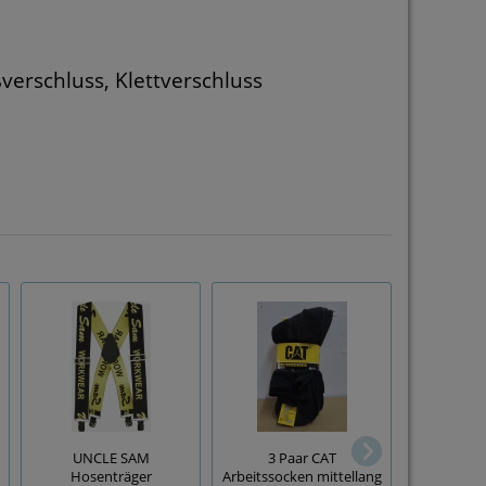
verschluss, Klettverschluss
Thermo-U
UNCLE SAM
3 Paar CAT
Set 'Jutlan
Hosenträger
Arbeitssocken mittellang