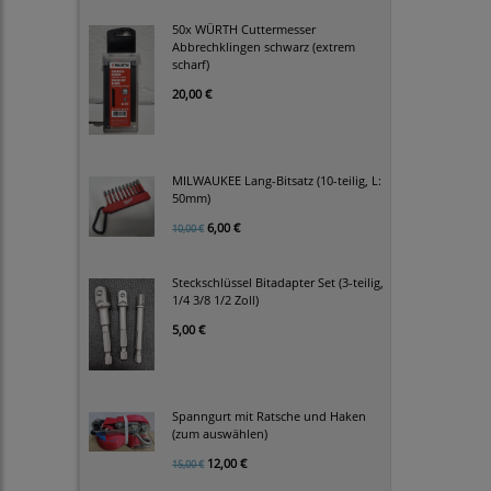
50x WÜRTH Cuttermesser
Abbrechklingen schwarz (extrem
scharf)
20,00 €
MILWAUKEE Lang-Bitsatz (10-teilig, L:
50mm)
6,00 €
10,00 €
Steckschlüssel Bitadapter Set (3-teilig,
1/4 3/8 1/2 Zoll)
5,00 €
Spanngurt mit Ratsche und Haken
(zum auswählen)
12,00 €
15,00 €