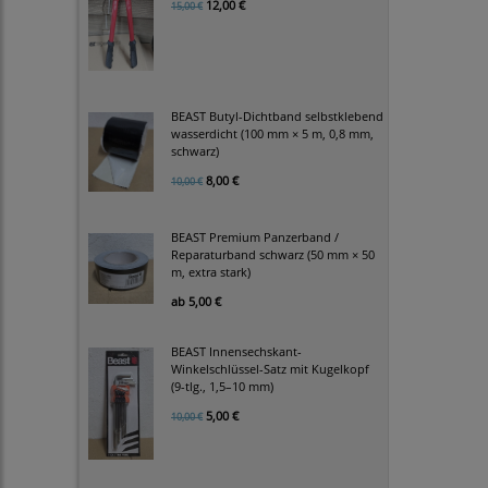
12,00 €
15,00 €
BEAST Butyl-Dichtband selbstklebend
wasserdicht (100 mm × 5 m, 0,8 mm,
schwarz)
8,00 €
10,00 €
BEAST Premium Panzerband /
Reparaturband schwarz (50 mm × 50
m, extra stark)
ab
5,00 €
BEAST Innensechskant-
Winkelschlüssel-Satz mit Kugelkopf
(9-tlg., 1,5–10 mm)
5,00 €
10,00 €