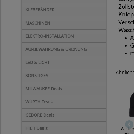
Zolls
KLEBEBÄNDER
Kniep
Versc
MASCHINEN
Wasch
ELEKTRO-INSTALLATION
Ä
G
AUFBEWAHRUNG & ORDNUNG
m
LED & LICHT
Ähnlich
SONSTIGES
MILWAUKEE Deals
WÜRTH Deals
GEDORE Deals
HILTI Deals
Winterm
aus A