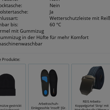
tocktasche:
Nein
olstertasche:
Ja
hlussart:
Wetterschutzleiste mit Reiß
bar bis:
60 °C
rmel mit Gummizug
ummizug in der Hüfte für mehr Komfort
aschinenwaschbar
e Produkte:
REIS Arbeits-
Arbeitsschuh-
ütze gestrickt
Koppelgürtel 'Strip' mit
Einlegesohle 'Insoft' [Gr.
cryl (schwarz)
Metallschnalle (38mm x