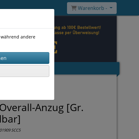
Warenkorb -
), während andere
Overall-Anzug [Gr.
lbar]
01909 SCC5