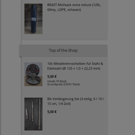
BEAST Müllsack extra robust (120L,
60my, LDPE, schwarz)
Top of the Shop
10x Metalltrennscheiben für Stahl &
Edelstahl (Ø 125 × 1,0 × 22,23 mm)
5,00 €
Inhalt: 10 Stück
Grundpreis:
0,50 € / Stück
Bit-Verlängerung Set (3-teilig, 6 / 10 /
15 cm, 1/4 Zoll)
5,00 €