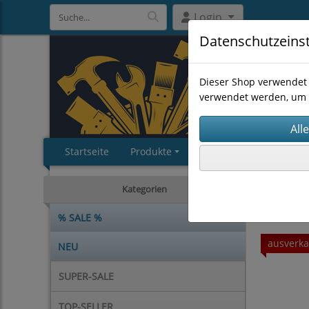
Login
Datenschutzeins
Dieser Shop verwendet 
verwendet werden, um 
Startseite
Produkte
Impressum
AGB
ARBEITS
Kategorien
% SALE %
ausverka
NEU
SUPER-SALE
TOP-SELLER