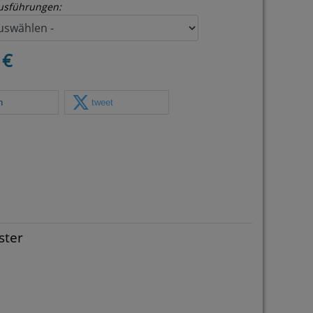
usführungen:
 €
n
tweet
ster