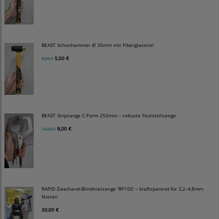
BEAST Schonhammer Ø 30mm mit Fiberglasstiel
5,00 €
8,00 €
BEAST Gripzange C-Form 250mm – robuste Feststellzange
8,00 €
10,00 €
RAPID Zweihand-Blindnietzange 'RP100' – kraftsparend für 3,2–4,8mm
Nieten
30,00 €