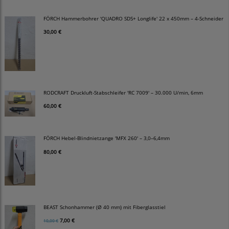
FÖRCH Hammerbohrer 'QUADRO SDS+ Longlife' 22 x 450mm – 4-Schneider
30,00 €
RODCRAFT Druckluft-Stabschleifer 'RC 7009' – 30.000 U/min, 6mm
60,00 €
FÖRCH Hebel-Blindnietzange 'MFX 260' – 3,0–6,4mm
80,00 €
BEAST Schonhammer (Ø 40 mm) mit Fiberglasstiel
7,00 €
10,00 €