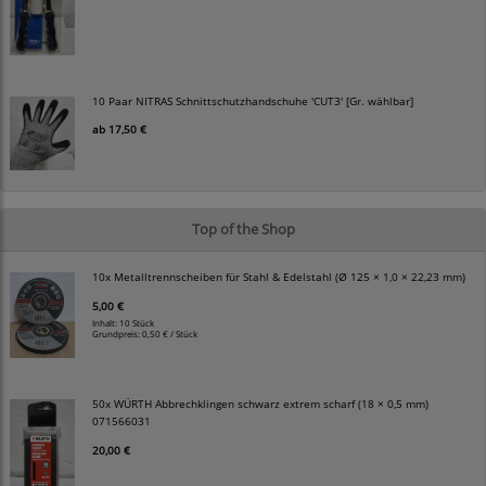
10 Paar NITRAS Schnittschutzhandschuhe 'CUT3' [Gr. wählbar]
ab
17,50 €
Top of the Shop
10x Metalltrennscheiben für Stahl & Edelstahl (Ø 125 × 1,0 × 22,23 mm)
5,00 €
Inhalt: 10 Stück
Grundpreis:
0,50 € / Stück
50x WÜRTH Abbrechklingen schwarz extrem scharf (18 × 0,5 mm)
071566031
20,00 €