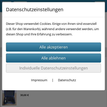
Datenschutzeinstellungen
Dieser Shop verwendet Cookies. Einige von ihnen sind essenziell
(z.B. für den Warenkorb), während andere verwendet werden, um
Es wurden leider keine Produkte gefunden.
diesen Shop und Ihre Erfahrung zu verbessern.
Neu im Shop
WERA Selbstjustierende Maulschlüssel 'Joker 6004' (5-teilig, 7–24mm) in
Schaumstoffeinlage
Individuelle Datenschutzeinstellungen
160,00 €
Impressum
|
Datenschutz
FÖRCH Bit-Satz 'TX-Plus / TX-TS' 23-teilig – 1/4"
30,00 €