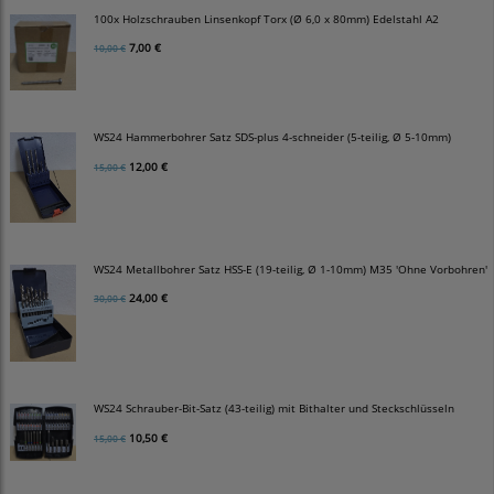
100x Holzschrauben Linsenkopf Torx (Ø 6,0 x 80mm) Edelstahl A2
7,00 €
10,00 €
WS24 Hammerbohrer Satz SDS-plus 4-schneider (5-teilig, Ø 5-10mm)
12,00 €
15,00 €
WS24 Metallbohrer Satz HSS-E (19-teilig, Ø 1-10mm) M35 'Ohne Vorbohren'
24,00 €
30,00 €
WS24 Schrauber-Bit-Satz (43-teilig) mit Bithalter und Steckschlüsseln
10,50 €
15,00 €