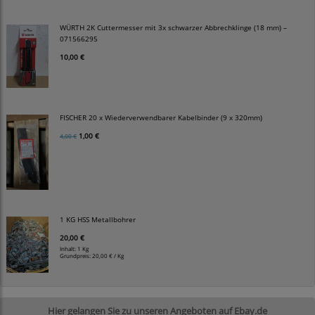
WÜRTH 2K Cuttermesser mit 3x schwarzer Abbrechklinge (18 mm) –
071566295
10,00 €
FISCHER 20 x Wiederverwendbarer Kabelbinder (9 x 320mm)
1,00 €
4,00 €
1 KG HSS Metallbohrer
20,00 €
Inhalt: 1 Kg
Grundpreis:
20,00 € / Kg
Hier gelangen Sie zu unseren Angeboten auf Ebay.de