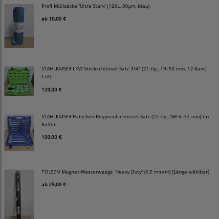
Profi Müllsäcke 'Ultra Stark' (120L, 80µm, blau)
ab
10,00 €
STAHLKAISER LKW Steckschlüssel-Satz 3/4" (21-tlg., 19–50 mm, 12-Kant,
CrV)
120,00 €
STAHLKAISER Ratschen-Ringmaulschlüssel-Satz (22-tlg., SW 6–32 mm) im
Koffer
100,00 €
TOLSEN Magnet-Wasserwaage 'Heavy Duty' (0,5 mm/m) [Länge wählbar]
ab
25,00 €