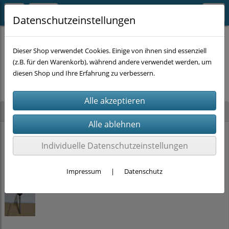
Datenschutzeinstellungen
Dieser Shop verwendet Cookies. Einige von ihnen sind essenziell
(z.B. für den Warenkorb), während andere verwendet werden, um
Es wurden leider keine Produkte gefunden.
diesen Shop und Ihre Erfahrung zu verbessern.
Neu im Shop
PRITEX Einhand-Bauschaumpistole mit PTFE Beschichtung (2K-Griff)
Individuelle Datenschutzeinstellungen
15,00 €
Impressum
|
Datenschutz
Stockschrauben Solar Edelstahl (M10 x 200mm, SW 7) DIN 6923 + EPDM
ab
2,00 €