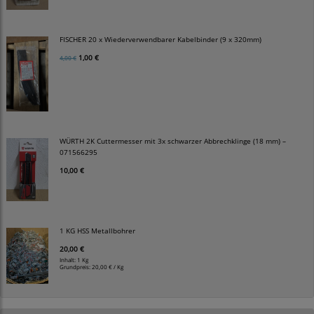
FISCHER 20 x Wiederverwendbarer Kabelbinder (9 x 320mm)
1,00 €
4,00 €
WÜRTH 2K Cuttermesser mit 3x schwarzer Abbrechklinge (18 mm) –
071566295
10,00 €
1 KG HSS Metallbohrer
20,00 €
Inhalt: 1 Kg
Grundpreis:
20,00 € / Kg