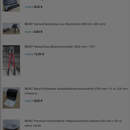
8,00 €
10,00 €
BEAST Kartuschenpresse aus Aluminium (300 ml, 240 mm)
8,00 €
10,00 €
BEAST Heavy-Duty Bolzenschneider (450 mm / 18")
12,00 €
15,00 €
BEAST Butyl-Dichtband selbstklebend wasserdicht (100 mm × 5 m, 0,8 mm,
schwarz)
8,00 €
10,00 €
BEAST Premium Panzerband / Reparaturband schwarz (50 mm × 50 m,
extra stark)