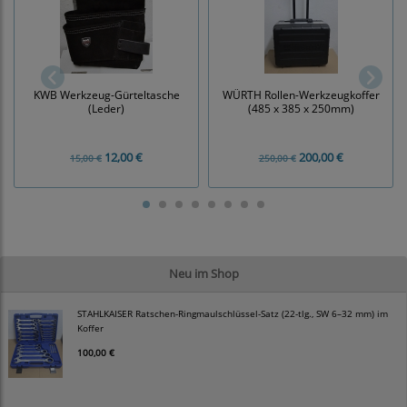
KWB Werkzeug-Gürteltasche
WÜRTH Rollen-Werkzeugkoffer
(Leder)
(485 x 385 x 250mm)
12,00 €
200,00 €
15,00 €
250,00 €
Neu im Shop
STAHLKAISER Ratschen-Ringmaulschlüssel-Satz (22-tlg., SW 6–32 mm) im
Koffer
100,00 €