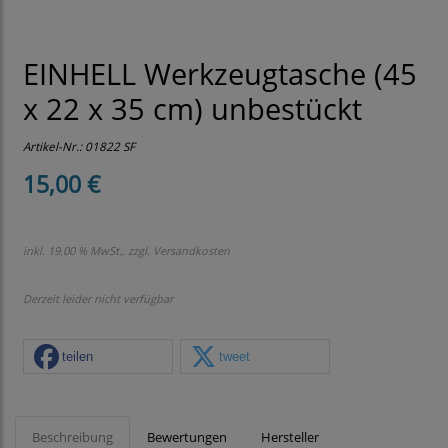
EINHELL Werkzeugtasche (45
x 22 x 35 cm) unbestückt
Artikel-Nr.:
01822 SF
15,00 €
inkl. 19,00 % MwSt., zzgl.
Versandkosten
Derzeit leider nicht verfügbar
teilen
tweet
Beschreibung
Bewertungen
Hersteller