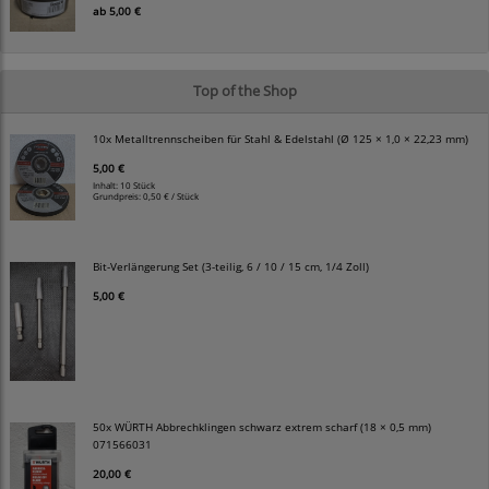
ab
5,00 €
Top of the Shop
10x Metalltrennscheiben für Stahl & Edelstahl (Ø 125 × 1,0 × 22,23 mm)
5,00 €
Inhalt: 10 Stück
Grundpreis:
0,50 € / Stück
Bit-Verlängerung Set (3-teilig, 6 / 10 / 15 cm, 1/4 Zoll)
5,00 €
50x WÜRTH Abbrechklingen schwarz extrem scharf (18 × 0,5 mm)
071566031
20,00 €