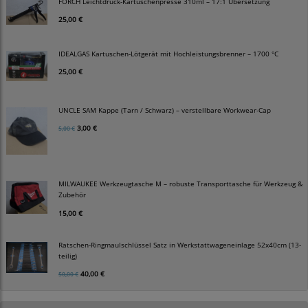
FÖRCH Leichtdruck-Kartuschenpresse 310ml – 17:1 Übersetzung
25,00 €
IDEALGAS Kartuschen-Lötgerät mit Hochleistungsbrenner – 1700 °C
25,00 €
UNCLE SAM Kappe (Tarn / Schwarz) – verstellbare Workwear-Cap
3,00 €
5,00 €
MILWAUKEE Werkzeugtasche M – robuste Transporttasche für Werkzeug &
Zubehör
15,00 €
Ratschen-Ringmaulschlüssel Satz in Werkstattwageneinlage 52x40cm (13-
teilig)
40,00 €
50,00 €