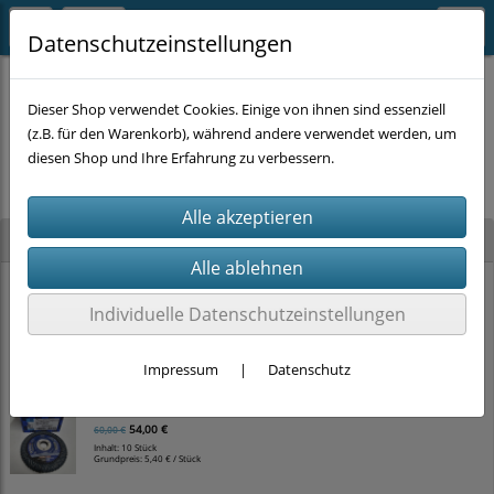
Datenschutzeinstellungen
Dieser Shop verwendet Cookies. Einige von ihnen sind essenziell
(z.B. für den Warenkorb), während andere verwendet werden, um
Es wurden leider keine Produkte gefunden.
diesen Shop und Ihre Erfahrung zu verbessern.
Neu im Shop
1x PFERD Fächerscheibe (Ø 125 x 22,23mm, P40) 'Polifan Curve'
Individuelle Datenschutzeinstellungen
8,00 €
10,00 €
Inhalt: 10 Stück
Grundpreis:
0,80 € / Stück
Impressum
|
Datenschutz
10x PFERD Fächerscheibe (Ø 125 x 22,23mm, P40) 'Polifan Curve'
54,00 €
60,00 €
Inhalt: 10 Stück
Grundpreis:
5,40 € / Stück