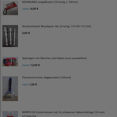
MILWAUKEE Lang-Bitsatz (10-teilig, L: 50mm)
6,00 €
10,00 €
Steckschlüssel Bitadapter Set (3-teilig, 1/4 3/8 1/2 Zoll)
5,00 €
Spanngurt mit Ratsche und Haken (zum auswählen)
12,00 €
15,00 €
Flächenstreicher abgewinkelt (120mm)
1,50 €
5,00 €
WÜRTH 2K Cuttermesser mit 3x schwarzer Abbrechklinge (18 mm)
071566295