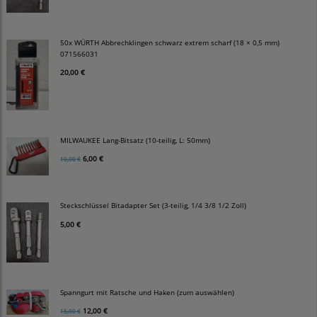
50x WÜRTH Abbrechklingen schwarz extrem scharf (18 × 0,5 mm)
071566031
20,00 €
MILWAUKEE Lang-Bitsatz (10-teilig, L: 50mm)
6,00 €
10,00 €
Steckschlüssel Bitadapter Set (3-teilig, 1/4 3/8 1/2 Zoll)
5,00 €
Spanngurt mit Ratsche und Haken (zum auswählen)
12,00 €
15,00 €