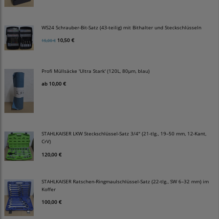
WS24 Schrauber-Bit-Satz (43-teilig) mit Bithalter und Steckschlüsseln
10,50 €
15,00 €
Profi Müllsäcke 'Ultra Stark' (120L, 80µm, blau)
ab
10,00 €
STAHLKAISER LKW Steckschlüssel-Satz 3/4" (21-tlg., 19–50 mm, 12-Kant,
CrV)
120,00 €
STAHLKAISER Ratschen-Ringmaulschlüssel-Satz (22-tlg., SW 6–32 mm) im
Koffer
100,00 €