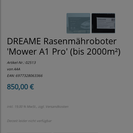
DREAME Rasenmähroboter
'Mower A1 Pro' (bis 2000m²)
Artikel-Nr.:
02513
von AAA
EAN: 6977328063366
850,00 €
inkl. 19,00 % MwSt., zzgl.
Versandkosten
Derzeit leider nicht verfügbar