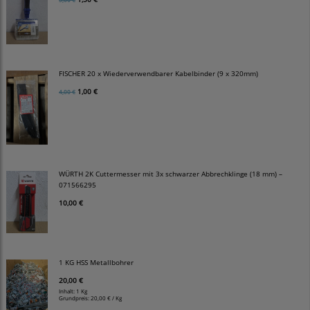
FISCHER 20 x Wiederverwendbarer Kabelbinder (9 x 320mm)
1,00 €
4,00 €
WÜRTH 2K Cuttermesser mit 3x schwarzer Abbrechklinge (18 mm) –
071566295
10,00 €
1 KG HSS Metallbohrer
20,00 €
Inhalt: 1 Kg
Grundpreis:
20,00 € / Kg