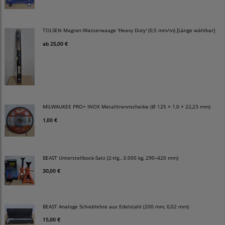
TOLSEN Magnet-Wasserwaage 'Heavy Duty' (0,5 mm/m) [Länge wählbar]
ab
25,00 €
MILWAUKEE PRO+ INOX Metalltrennscheibe (Ø 125 × 1,0 × 22,23 mm)
1,00 €
BEAST Unterstellbock-Satz (2-tlg., 3.000 kg, 290–420 mm)
30,00 €
BEAST Analoge Schieblehre aus Edelstahl (200 mm, 0,02 mm)
15,00 €