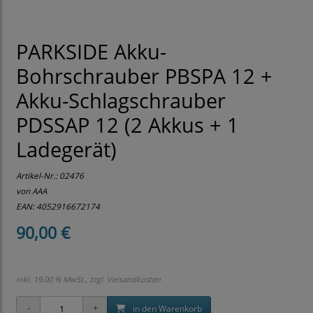
PARKSIDE Akku-
Bohrschrauber PBSPA 12 +
Akku-Schlagschrauber
PDSSAP 12 (2 Akkus + 1
Ladegerät)
Artikel-Nr.:
02476
von AAA
EAN: 4052916672174
90,00 €
inkl. 19,00 % MwSt., zzgl.
Versandkosten
in den Warenkorb