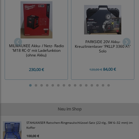
PARKSIDE 20V Akku-
MILWAUKEE Akku- / Netz- Radio
Kreuzlinienlaser 'PKLLP 3360 A1'
'M18 RC-0' mit Ladefunktion
Solo
(ohne Akku)
84,00 €
230,00 €
120,00 €
Neu im Shop
STAHLKAISER Ratschen-Ringmaulschlüssel-Satz (22-tlg., SW 6–32 mm) im
Koffer
100,00 €