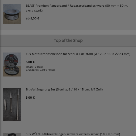
BEAST Premium Panzerband / Reparaturband schwarz (50 mm × 50 m,
extra stark)
ab
5,00 €
Top of the Shop
10x Metalltrennscheiben für Stahl & Edelstahl (Ø 125 × 1,0 × 22,23 mm)
5,00 €
Inhalt: 10 Stück
Grundpreis:
0,50 € / Stück
Bit-Verlängerung Set (3-teilig, 6 / 10 / 15 cm, 1/4 Zoll)
5,00 €
50x WÜRTH Abbrechklingen schwarz extrem scharf (18 × 0,5 mm)