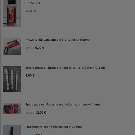
071566031
20,00 €
MILWAUKEE Lang-Bitsatz (10-teilig, L: 50mm)
6,00 €
10,00 €
Steckschlüssel Bitadapter Set (3-teilig, 1/4 3/8 1/2 Zoll)
5,00 €
Spanngurt mit Ratsche und Haken (zum auswählen)
12,00 €
15,00 €
Flächenstreicher abgewinkelt (120mm)
1,50 €
5,00 €