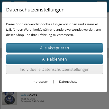
Datenschutzeinstellungen
Dieser Shop verwendet Cookies. Einige von ihnen sind essenziell
(z.B. für den Warenkorb), während andere verwendet werden, um
Es wurden leider keine Produkte gefunden.
diesen Shop und Ihre Erfahrung zu verbessern.
Neu im Shop
1x PFERD Fächerscheibe (Ø 125 x 22,23mm, P40) 'Polifan Curve'
Individuelle Datenschutzeinstellungen
8,00 €
10,00 €
Inhalt: 10 Stück
Grundpreis:
0,80 € / Stück
Impressum
|
Datenschutz
10x PFERD Fächerscheibe (Ø 125 x 22,23mm, P40) 'Polifan Curve'
54,00 €
60,00 €
Inhalt: 10 Stück
Grundpreis:
5,40 € / Stück