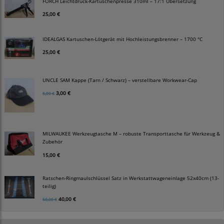
FÖRCH Leichtdruck-Kartuschenpresse 310ml – 17:1 Übersetzung
25,00 €
IDEALGAS Kartuschen-Lötgerät mit Hochleistungsbrenner – 1700 °C
25,00 €
UNCLE SAM Kappe (Tarn / Schwarz) – verstellbare Workwear-Cap
3,00 €
5,00 €
MILWAUKEE Werkzeugtasche M – robuste Transporttasche für Werkzeug &
Zubehör
15,00 €
Ratschen-Ringmaulschlüssel Satz in Werkstattwageneinlage 52x40cm (13-
teilig)
40,00 €
50,00 €