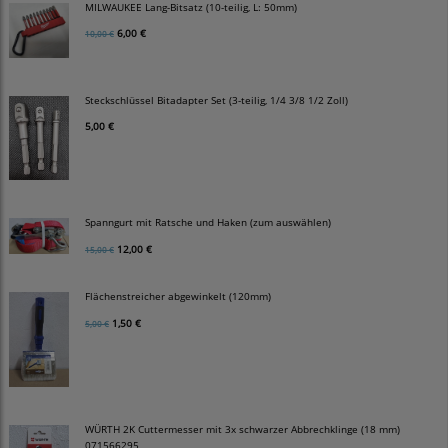
MILWAUKEE Lang-Bitsatz (10-teilig, L: 50mm)
6,00 €
10,00 €
Steckschlüssel Bitadapter Set (3-teilig, 1/4 3/8 1/2 Zoll)
5,00 €
Spanngurt mit Ratsche und Haken (zum auswählen)
12,00 €
15,00 €
Flächenstreicher abgewinkelt (120mm)
1,50 €
5,00 €
WÜRTH 2K Cuttermesser mit 3x schwarzer Abbrechklinge (18 mm)
071566295