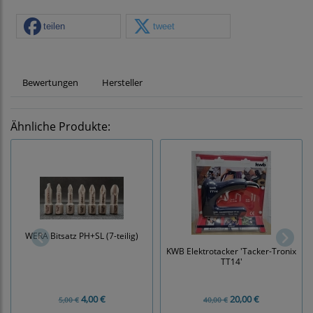
teilen
tweet
Bewertungen
Hersteller
Ähnliche Produkte:
WERA Bitsatz PH+SL (7-teilig)
KWB Elektrotacker 'Tacker-Tronix
TT14'
4,00 €
20,00 €
5,00 €
40,00 €