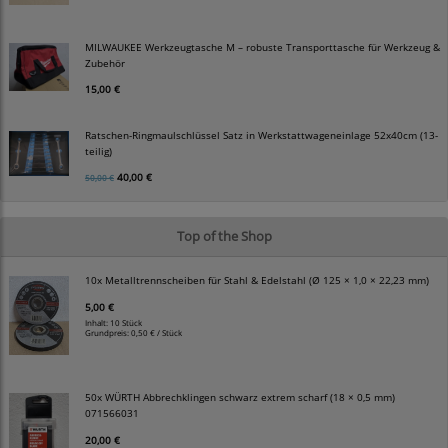
MILWAUKEE Werkzeugtasche M – robuste Transporttasche für Werkzeug &
Zubehör
15,00 €
Ratschen-Ringmaulschlüssel Satz in Werkstattwageneinlage 52x40cm (13-
teilig)
40,00 €
50,00 €
Top of the Shop
10x Metalltrennscheiben für Stahl & Edelstahl (Ø 125 × 1,0 × 22,23 mm)
5,00 €
Inhalt: 10 Stück
Grundpreis:
0,50 € / Stück
50x WÜRTH Abbrechklingen schwarz extrem scharf (18 × 0,5 mm)
071566031
20,00 €