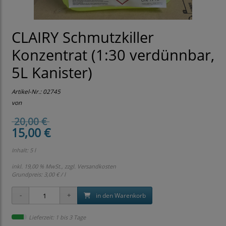
CLAIRY Schmutzkiller
Konzentrat (1:30 verdünnbar,
5L Kanister)
Artikel-Nr.:
02745
von
20,00 €
15,00 €
Inhalt: 5 l
inkl. 19,00 % MwSt., zzgl.
Versandkosten
Grundpreis:
3,00 € / l
in den Warenkorb
Lieferzeit: 1 bis 3 Tage