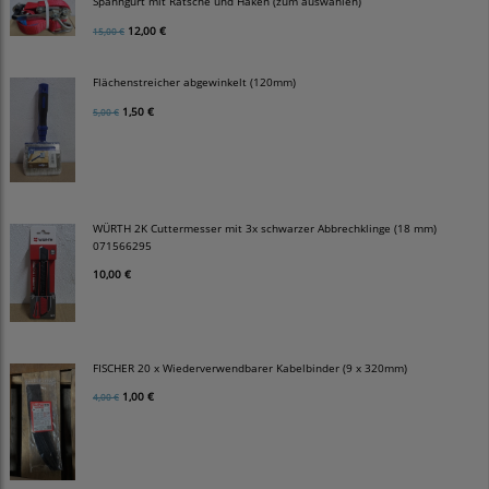
Spanngurt mit Ratsche und Haken (zum auswählen)
12,00 €
15,00 €
Flächenstreicher abgewinkelt (120mm)
1,50 €
5,00 €
WÜRTH 2K Cuttermesser mit 3x schwarzer Abbrechklinge (18 mm)
071566295
10,00 €
FISCHER 20 x Wiederverwendbarer Kabelbinder (9 x 320mm)
1,00 €
4,00 €