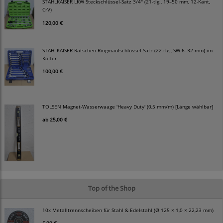
STAHLKAISER LKW Steckschlüssel-Satz 3/4" (21-tlg., 19–50 mm, 12-Kant,
CrV)
120,00 €
STAHLKAISER Ratschen-Ringmaulschlüssel-Satz (22-tlg., SW 6–32 mm) im
Koffer
100,00 €
TOLSEN Magnet-Wasserwaage 'Heavy Duty' (0,5 mm/m) [Länge wählbar]
ab
25,00 €
Top of the Shop
10x Metalltrennscheiben für Stahl & Edelstahl (Ø 125 × 1,0 × 22,23 mm)