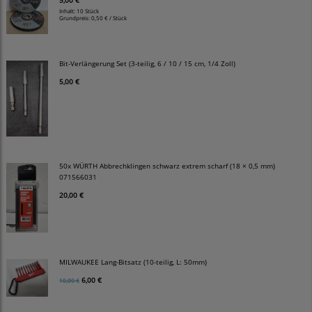
5,00 €
Inhalt: 10 Stück
Grundpreis:
0,50 € / Stück
Bit-Verlängerung Set (3-teilig, 6 / 10 / 15 cm, 1/4 Zoll)
5,00 €
50x WÜRTH Abbrechklingen schwarz extrem scharf (18 × 0,5 mm)
071566031
20,00 €
MILWAUKEE Lang-Bitsatz (10-teilig, L: 50mm)
6,00 €
10,00 €