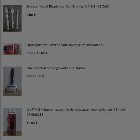
Steckschlüssel Bitadapter Set (3-teilig, 1/4 3/8 1/2 Zoll)
5,00 €
Spanngurt mit Ratsche und Haken (zum auswählen)
12,00 €
15,00 €
Flächenstreicher abgewinkelt (120mm)
1,50 €
5,00 €
WÜRTH 2K Cuttermesser mit 3x schwarzer Abbrechklinge (18 mm) –
071566295
10,00 €