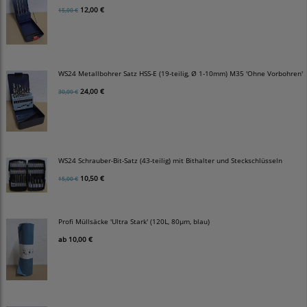
12,00 €
15,00 €
WS24 Metallbohrer Satz HSS-E (19-teilig, Ø 1-10mm) M35 'Ohne Vorbohren'
24,00 €
30,00 €
WS24 Schrauber-Bit-Satz (43-teilig) mit Bithalter und Steckschlüsseln
10,50 €
15,00 €
Profi Müllsäcke 'Ultra Stark' (120L, 80µm, blau)
ab
10,00 €