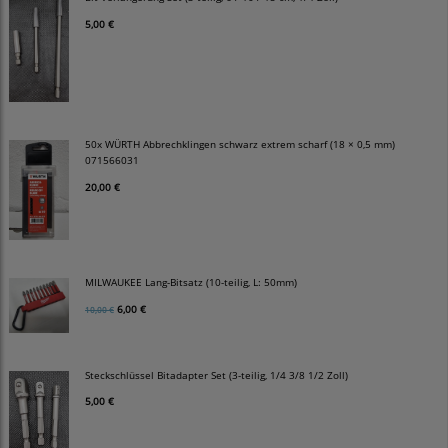
5,00 €
50x WÜRTH Abbrechklingen schwarz extrem scharf (18 × 0,5 mm)
071566031
20,00 €
MILWAUKEE Lang-Bitsatz (10-teilig, L: 50mm)
6,00 €
10,00 €
Steckschlüssel Bitadapter Set (3-teilig, 1/4 3/8 1/2 Zoll)
5,00 €