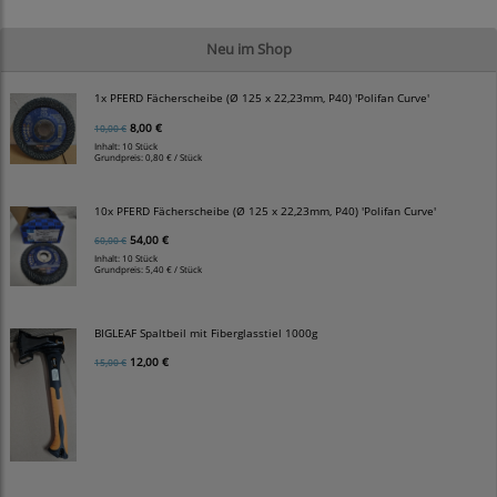
Neu im Shop
1x PFERD Fächerscheibe (Ø 125 x 22,23mm, P40) 'Polifan Curve'
8,00 €
10,00 €
Inhalt: 10 Stück
Grundpreis:
0,80 € / Stück
10x PFERD Fächerscheibe (Ø 125 x 22,23mm, P40) 'Polifan Curve'
54,00 €
60,00 €
Inhalt: 10 Stück
Grundpreis:
5,40 € / Stück
BIGLEAF Spaltbeil mit Fiberglasstiel 1000g
12,00 €
15,00 €