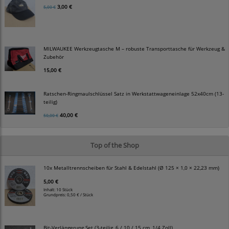
3,00 €
5,00 €
MILWAUKEE Werkzeugtasche M – robuste Transporttasche für Werkzeug &
Zubehör
15,00 €
Ratschen-Ringmaulschlüssel Satz in Werkstattwageneinlage 52x40cm (13-
teilig)
40,00 €
50,00 €
Top of the Shop
10x Metalltrennscheiben für Stahl & Edelstahl (Ø 125 × 1,0 × 22,23 mm)
5,00 €
Inhalt: 10 Stück
Grundpreis:
0,50 € / Stück
Bit-Verlängerung Set (3-teilig, 6 / 10 / 15 cm, 1/4 Zoll)