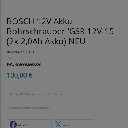
BOSCH 12V Akku-
Bohrschrauber 'GSR 12V-15'
(2x 2,0Ah Akku) NEU
Artikel-Nr.:
02464
von
EAN: 4059952563879
100,00 €
inkl. 19,00 % MwSt., versandkostenfrei
Derzeit leider nicht verfügbar
teilen
tweet