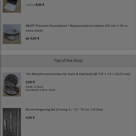
8,00 €
10,00 €
BEAST Premium Panzerband / Reparaturband schwarz (50 mm × 50 m,
extra stark)
ab
5,00 €
Top of the Shop
10x Metalltrennscheiben für Stahl & Edelstahl (Ø 125 × 1,0 × 22,23 mm)
5,00 €
Inhalt: 10 Stück
Grundpreis:
0,50 € / Stück
Bit-Verlängerung Set (3-teilig, 6 / 10 / 15 cm, 1/4 Zoll)
5,00 €