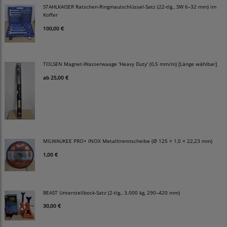
STAHLKAISER Ratschen-Ringmaulschlüssel-Satz (22-tlg., SW 6–32 mm) im
Koffer
100,00 €
TOLSEN Magnet-Wasserwaage 'Heavy Duty' (0,5 mm/m) [Länge wählbar]
ab
25,00 €
MILWAUKEE PRO+ INOX Metalltrennscheibe (Ø 125 × 1,0 × 22,23 mm)
1,00 €
BEAST Unterstellbock-Satz (2-tlg., 3.000 kg, 290–420 mm)
30,00 €