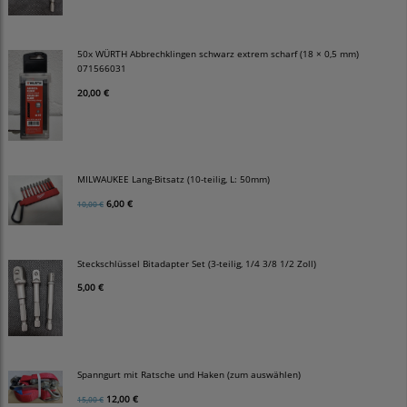
50x WÜRTH Abbrechklingen schwarz extrem scharf (18 × 0,5 mm)
071566031
20,00 €
MILWAUKEE Lang-Bitsatz (10-teilig, L: 50mm)
6,00 €
10,00 €
Steckschlüssel Bitadapter Set (3-teilig, 1/4 3/8 1/2 Zoll)
5,00 €
Spanngurt mit Ratsche und Haken (zum auswählen)
12,00 €
15,00 €