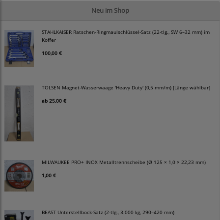
Neu im Shop
STAHLKAISER Ratschen-Ringmaulschlüssel-Satz (22-tlg., SW 6–32 mm) im
Koffer
100,00 €
TOLSEN Magnet-Wasserwaage 'Heavy Duty' (0,5 mm/m) [Länge wählbar]
ab
25,00 €
MILWAUKEE PRO+ INOX Metalltrennscheibe (Ø 125 × 1,0 × 22,23 mm)
1,00 €
BEAST Unterstellbock-Satz (2-tlg., 3.000 kg, 290–420 mm)