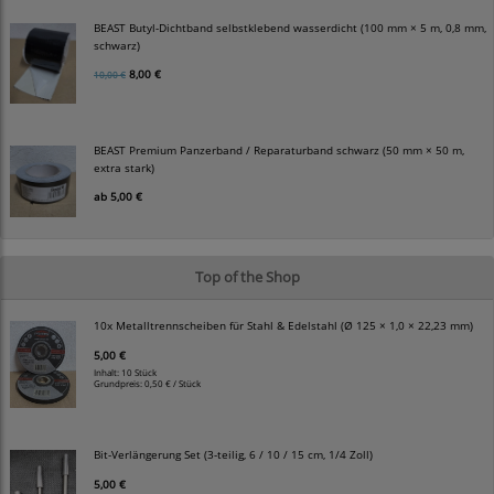
BEAST Butyl-Dichtband selbstklebend wasserdicht (100 mm × 5 m, 0,8 mm,
schwarz)
8,00 €
10,00 €
BEAST Premium Panzerband / Reparaturband schwarz (50 mm × 50 m,
extra stark)
ab
5,00 €
Top of the Shop
10x Metalltrennscheiben für Stahl & Edelstahl (Ø 125 × 1,0 × 22,23 mm)
5,00 €
Inhalt: 10 Stück
Grundpreis:
0,50 € / Stück
Bit-Verlängerung Set (3-teilig, 6 / 10 / 15 cm, 1/4 Zoll)
5,00 €