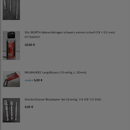
50x WÜRTH Abbrechklingen schwarz extrem scharf (18 × 0,5 mm)
071566031
20,00 €
MILWAUKEE Lang-Bitsatz (10-teilig, L: 50mm)
6,00 €
10,00 €
Steckschlüssel Bitadapter Set (3-teilig, 1/4 3/8 1/2 Zoll)
5,00 €