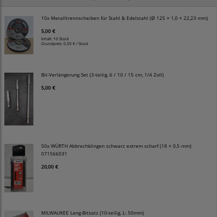
10x Metalltrennscheiben für Stahl & Edelstahl (Ø 125 × 1,0 × 22,23 mm)
5,00 €
Inhalt: 10 Stück
Grundpreis:
0,50 € / Stück
Bit-Verlängerung Set (3-teilig, 6 / 10 / 15 cm, 1/4 Zoll)
5,00 €
50x WÜRTH Abbrechklingen schwarz extrem scharf (18 × 0,5 mm)
071566031
20,00 €
MILWAUKEE Lang-Bitsatz (10-teilig, L: 50mm)