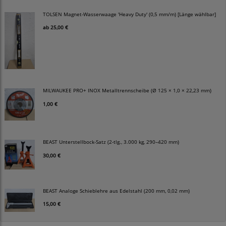
TOLSEN Magnet-Wasserwaage 'Heavy Duty' (0,5 mm/m) [Länge wählbar]
ab
25,00 €
MILWAUKEE PRO+ INOX Metalltrennscheibe (Ø 125 × 1,0 × 22,23 mm)
1,00 €
BEAST Unterstellbock-Satz (2-tlg., 3.000 kg, 290–420 mm)
30,00 €
BEAST Analoge Schieblehre aus Edelstahl (200 mm, 0,02 mm)
15,00 €