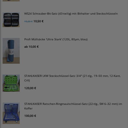
WS24 Schrauber-Bit-Satz (43-teilig) mit Bithalter und Steckschlüsseln
10,50 €
15,00 €
Profi Müllsäcke 'Ultra Stark' (120L, 80µm, blau)
ab
10,00 €
STAHLKAISER LKW Steckschlüssel-Satz 3/4" (21-tlg., 19–50 mm, 12-Kant,
CrV)
120,00 €
STAHLKAISER Ratschen-Ringmaulschlüssel-Satz (22-tlg., SW 6–32 mm) im
Koffer
100,00 €