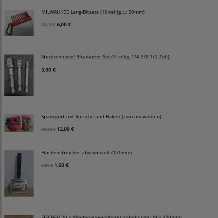
MILWAUKEE Lang-Bitsatz (10-teilig, L: 50mm)
6,00 €
10,00 €
Steckschlüssel Bitadapter Set (3-teilig, 1/4 3/8 1/2 Zoll)
5,00 €
Spanngurt mit Ratsche und Haken (zum auswählen)
12,00 €
15,00 €
Flächenstreicher abgewinkelt (120mm)
1,50 €
5,00 €
FISCHER 20 x Wiederverwendbarer Kabelbinder (9 x 320mm)