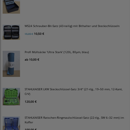
WS24 Schrauber-Bit-Satz (43-teilig) mit Bithalter und Steckschlüsseln
10,50 €
15,00 €
Profi Müllsäcke 'Ultra Stark' (120L, 80µm, blau)
ab
10,00 €
STAHLKAISER LKW Steckschlüssel-Satz 3/4" (21-tlg., 19–50 mm, 12-Kant,
CrV)
120,00 €
STAHLKAISER Ratschen-Ringmaulschlüssel-Satz (22-tlg., SW 6–32 mm) im
Koffer
100,00 €