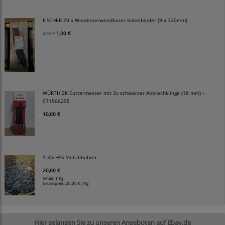
FISCHER 20 x Wiederverwendbarer Kabelbinder (9 x 320mm)
1,00 €
4,00 €
WÜRTH 2K Cuttermesser mit 3x schwarzer Abbrechklinge (18 mm) –
071566295
10,00 €
1 KG HSS Metallbohrer
20,00 €
Inhalt: 1 Kg
Grundpreis:
20,00 € / Kg
Hier gelangen Sie zu unseren Angeboten auf Ebay.de