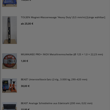
TOLSEN Magnet-Wasserwaage 'Heavy Duty' (0,5 mm/m) [Länge wählbar]
ab
25,00 €
MILWAUKEE PRO+ INOX Metalltrennscheibe (Ø 125 × 1,0 × 22,23 mm)
1,00 €
BEAST Unterstellbock-Satz (2-tlg., 3.000 kg, 290–420 mm)
30,00 €
BEAST Analoge Schieblehre aus Edelstahl (200 mm, 0,02 mm)
15,00 €