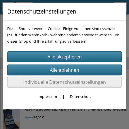
Datenschutzeinstellungen
Dieser Shop verwendet Cookies. Einige von ihnen sind essenziell
(z.B. für den Warenkorb), während andere verwendet werden, um
Es wurden leider keine Produkte gefunden.
diesen Shop und Ihre Erfahrung zu verbessern.
Neu im Shop
WS24 Hammerbohrer Satz SDS-plus 4-schneider (5-teilig, Ø 5-10mm)
Individuelle Datenschutzeinstellungen
12,00 €
15,00 €
Impressum
|
Datenschutz
WS24 Metallbohrer Satz HSS-E (19-teilig, Ø 1-10mm) M35 'Ohne Vorbohren'
24,00 €
30,00 €