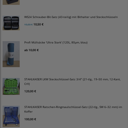
WS24 Schrauber-Bit-Satz (43-teilig) mit Bithalter und Steckschlüsseln
10,50 €
15,00 €
Profi Müllsäcke 'Ultra Stark' (120L, 80µm, blau)
ab
10,00 €
STAHLKAISER LKW Steckschlüssel-Satz 3/4" (21-tlg., 19–50 mm, 12-Kant,
CrV)
120,00 €
STAHLKAISER Ratschen-Ringmaulschlüssel-Satz (22-tlg., SW 6–32 mm) im
Koffer
100,00 €