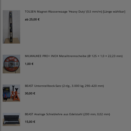
TOLSEN Magnet-Wasserwaage 'Heavy Duty' (0,5 mm/m) [Länge wählbar]
ab
25,00 €
MILWAUKEE PRO+ INOX Metalltrennscheibe (Ø 125 × 1,0 × 22,23 mm)
1,00 €
BEAST Unterstellbock-Satz (2-tlg., 3.000 kg, 290–420 mm)
30,00 €
BEAST Analoge Schieblehre aus Edelstahl (200 mm, 0,02 mm)
15,00 €