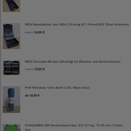
WS24 Metallbohrer Satz HSS-E (19-teilig, Ø 1-10mm) M35 'Ohne Vorbohren'
24,00 €
30,00 €
WS24 Schrauber-Bit-Satz (43-teilig) mit Bithalter und Steckschlüsseln
10,50 €
15,00 €
Profi Müllsäcke 'Ultra Stark' (120L, 80µm, blau)
ab
10,00 €
STAHLKAISER LKW Steckschlüssel-Satz 3/4" (21-tlg., 19–50 mm, 12-Kant,
CrV)