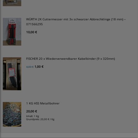
WÜRTH 2K Cuttermesser mit 3x schwarzer Abbrechklinge (18 mm) –
071566295
10,00 €
FISCHER 20 x Wiederverwendbarer Kabelbinder (9 x 320mm)
1,00 €
4,00 €
1 KG HSS Metallbohrer
20,00 €
Inhalt: 1 Kg
Grundpreis:
20,00 € / Kg