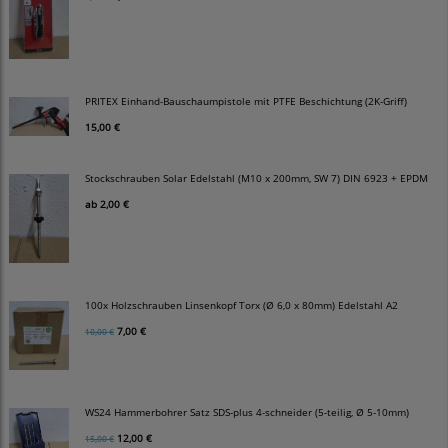
PRITEX Einhand-Bauschaumpistole mit PTFE Beschichtung (2K-Griff)
15,00 €
Stockschrauben Solar Edelstahl (M10 x 200mm, SW 7) DIN 6923 + EPDM
ab
2,00 €
100x Holzschrauben Linsenkopf Torx (Ø 6,0 x 80mm) Edelstahl A2
7,00 €
10,00 €
WS24 Hammerbohrer Satz SDS-plus 4-schneider (5-teilig, Ø 5-10mm)
12,00 €
15,00 €