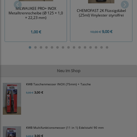
MILWAUKEE PRO+ INOX
CHEMOFAST 2K Flüssigdübel
Metalltrennscheibe (Ø 125 × 1,0
(25ml) Vinylester styrolfrei
× 22,23 mm)
9,00 €
1,00 €
10,00 €
Neu im Shop
KWB Taschenmesser INOX (75mm) + Tasche
3,00 €
5,00 €
KWB Multifunktionsmesser (11 in 1) Edelstahl 90 mm
3,00 €
5,00 €