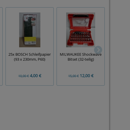
MILWAU
25x BOSCH Schleifpapier
MILWAUKEE Shockwave
Bitsatz (
(93 x 230mm, P60)
Bitset (32-teilig)
5
4,00 €
12,00 €
10,00 €
15,00 €
10,00 