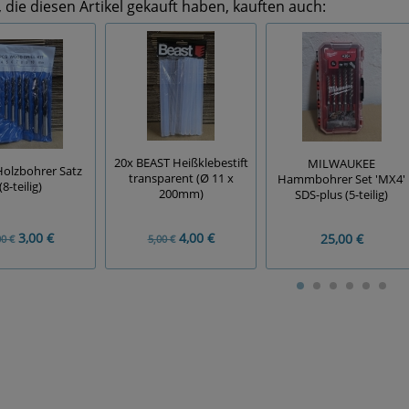
die diesen Artikel gekauft haben, kauften auch:
20x BEAST Heißklebestift
MILWAUKEE
olzbohrer Satz
transparent (Ø 11 x
Hammbohrer Set 'MX4'
(8-teilig)
200mm)
SDS-plus (5-teilig)
3,00 €
4,00 €
25,00 €
00 €
5,00 €