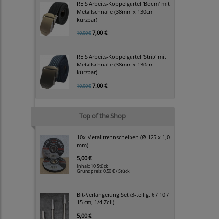
REIS Arbeits-Koppelgürtel 'Boom' mit
Metallschnalle (38mm x 130cm
kürzbar)
7,00 €
10,00 €
REIS Arbeits-Koppelgürtel 'Strip' mit
Metallschnalle (38mm x 130cm
kürzbar)
7,00 €
10,00 €
Top of the Shop
10x Metalltrennscheiben (Ø 125 x 1,0
mm)
5,00 €
Inhalt: 10 Stück
Grundpreis:
0,50 € / Stück
Bit-Verlängerung Set (3-teilig, 6 / 10 /
15 cm, 1/4 Zoll)
5,00 €