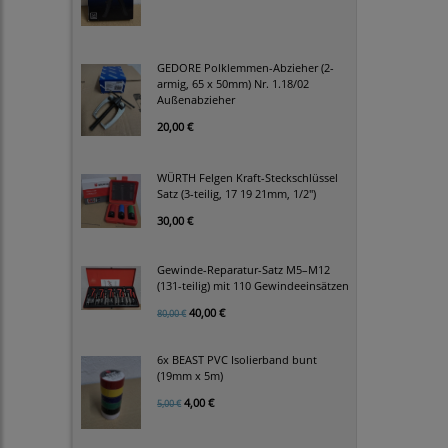
GEDORE Polklemmen-Abzieher (2-
armig, 65 x 50mm) Nr. 1.18/02
Außenabzieher
20,00 €
WÜRTH Felgen Kraft-Steckschlüssel
Satz (3-teilig, 17 19 21mm, 1/2")
30,00 €
Gewinde-Reparatur-Satz M5–M12
(131-teilig) mit 110 Gewindeeinsätzen
40,00 €
80,00 €
6x BEAST PVC Isolierband bunt
(19mm x 5m)
4,00 €
5,00 €