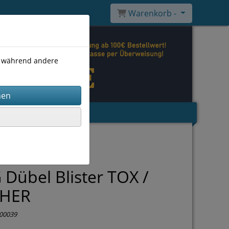
Warenkorb -
), während andere
 Dübel Blister TOX /
CHER
00039