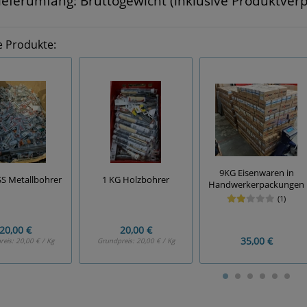
ieferumfang: Bruttogewicht (inklusive Produktver
e Produkte:
9KG Eisenwaren in
S Metallbohrer
1 KG Holzbohrer
Handwerkerpackungen
(1)
20,00 €
20,00 €
35,00 €
reis:
20,00 € / Kg
Grundpreis:
20,00 € / Kg