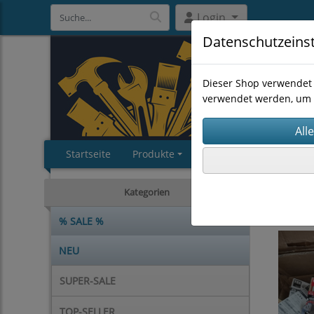
Login
Datenschutzeins
Dieser Shop verwendet 
verwendet werden, um 
Startseite
Produkte
Impressum
AGB
MYSTERY
Kategorien
% SALE %
NEU
SUPER-SALE
TOP-SELLER