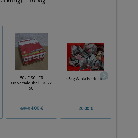
packung) = 1000g
50x FISCHER
1000x
4,5kg Winkelverbinder
Universaldübel 'UX 6 x
Universald
50'
50 R'
4,00 €
20,00 €
60
5,00 €