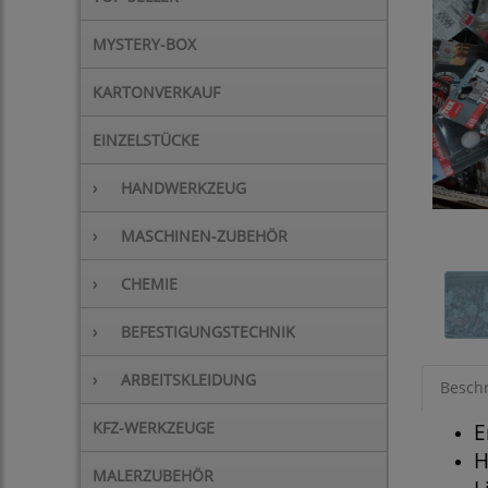
MYSTERY-BOX
KARTONVERKAUF
EINZELSTÜCKE
›
HANDWERKZEUG
›
MASCHINEN-ZUBEHÖR
›
CHEMIE
›
BEFESTIGUNGSTECHNIK
›
ARBEITSKLEIDUNG
Besch
KFZ-WERKZEUGE
E
H
MALERZUBEHÖR