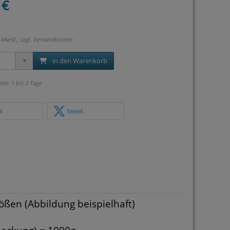
 €
 MwSt., zzgl.
Versandkosten
in den Warenkorb
zeit: 1 bis 3 Tage
n
tweet
ßen (Abbildung beispielhaft)