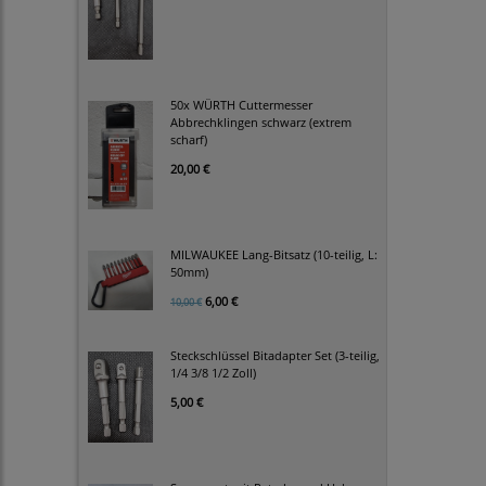
50x WÜRTH Cuttermesser
Abbrechklingen schwarz (extrem
scharf)
20,00 €
MILWAUKEE Lang-Bitsatz (10-teilig, L:
50mm)
6,00 €
10,00 €
Steckschlüssel Bitadapter Set (3-teilig,
1/4 3/8 1/2 Zoll)
5,00 €