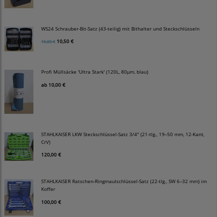
WS24 Schrauber-Bit-Satz (43-teilig) mit Bithalter und Steckschlüsseln
10,50 €
15,00 €
Profi Müllsäcke 'Ultra Stark' (120L, 80µm, blau)
ab
10,00 €
STAHLKAISER LKW Steckschlüssel-Satz 3/4" (21-tlg., 19–50 mm, 12-Kant,
CrV)
120,00 €
STAHLKAISER Ratschen-Ringmaulschlüssel-Satz (22-tlg., SW 6–32 mm) im
Koffer
100,00 €