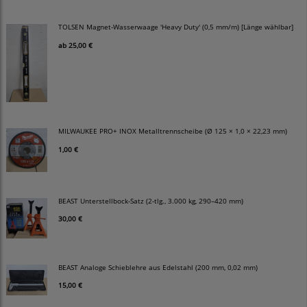
TOLSEN Magnet-Wasserwaage 'Heavy Duty' (0,5 mm/m) [Länge wählbar]
ab
25,00 €
MILWAUKEE PRO+ INOX Metalltrennscheibe (Ø 125 × 1,0 × 22,23 mm)
1,00 €
BEAST Unterstellbock-Satz (2-tlg., 3.000 kg, 290–420 mm)
30,00 €
BEAST Analoge Schieblehre aus Edelstahl (200 mm, 0,02 mm)
15,00 €