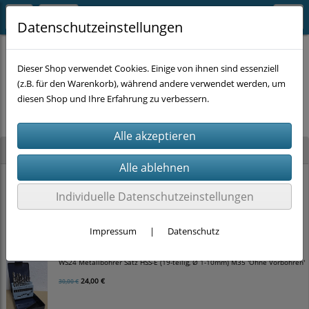
Datenschutzeinstellungen
Dieser Shop verwendet Cookies. Einige von ihnen sind essenziell
(z.B. für den Warenkorb), während andere verwendet werden, um
Es wurden leider keine Produkte gefunden.
diesen Shop und Ihre Erfahrung zu verbessern.
Neu im Shop
WS24 Hammerbohrer Satz SDS-plus 4-schneider (5-teilig, Ø 5-10mm)
Individuelle Datenschutzeinstellungen
12,00 €
15,00 €
Impressum
|
Datenschutz
WS24 Metallbohrer Satz HSS-E (19-teilig, Ø 1-10mm) M35 'Ohne Vorbohren'
24,00 €
30,00 €