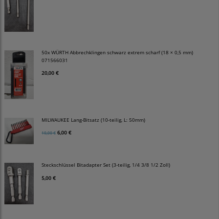
50x WÜRTH Abbrechklingen schwarz extrem scharf (18 × 0,5 mm)
071566031
20,00 €
MILWAUKEE Lang-Bitsatz (10-teilig, L: 50mm)
6,00 €
10,00 €
Steckschlüssel Bitadapter Set (3-teilig, 1/4 3/8 1/2 Zoll)
5,00 €