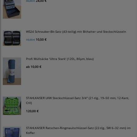
24,00 €
30,00 €
WS24 Schrauber-Bit-Satz (43-teilig) mit Bithalter und Steckschlüsseln
10,50 €
15,00 €
Profi Müllsäcke 'Ultra Stark' (120L, 80µm, blau)
ab
10,00 €
STAHLKAISER LKW Steckschlüssel-Satz 3/4" (21-tlg., 19–50 mm, 12-Kant,
CrV)
120,00 €
STAHLKAISER Ratschen-Ringmaulschlüssel-Satz (22-tlg., SW 6–32 mm) im
Koffer