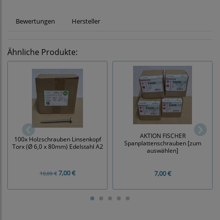
Bewertungen
Hersteller
Ähnliche Produkte:
AKTION FISCHER
100x Holzschrauben Linsenkopf
Spanplattenschrauben [zum
Torx (Ø 6,0 x 80mm) Edelstahl A2
auswählen]
7,00 €
7,00 €
10,00 €