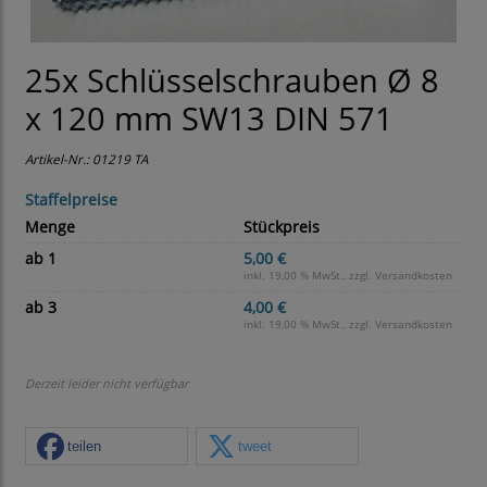
25x Schlüsselschrauben Ø 8
x 120 mm SW13 DIN 571
Artikel-Nr.:
01219 TA
Staffelpreise
Menge
Stückpreis
ab 1
5,00 €
inkl. 19,00 % MwSt., zzgl.
Versandkosten
ab 3
4,00 €
inkl. 19,00 % MwSt., zzgl.
Versandkosten
Derzeit leider nicht verfügbar
teilen
tweet