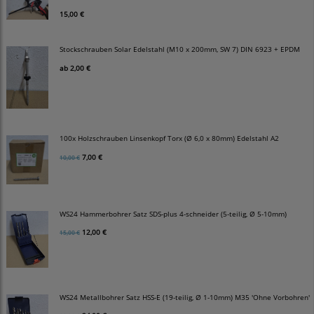
15,00 €
Stockschrauben Solar Edelstahl (M10 x 200mm, SW 7) DIN 6923 + EPDM
ab
2,00 €
100x Holzschrauben Linsenkopf Torx (Ø 6,0 x 80mm) Edelstahl A2
7,00 €
10,00 €
WS24 Hammerbohrer Satz SDS-plus 4-schneider (5-teilig, Ø 5-10mm)
12,00 €
15,00 €
WS24 Metallbohrer Satz HSS-E (19-teilig, Ø 1-10mm) M35 'Ohne Vorbohren'