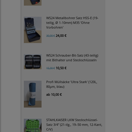
WS24 Metallbohrer Satz HSS-E (19-
teilig, Ø 1-10mm) M35 'Ohne
Vorbohren'
24,00 €
30,00 €
WS24 Schrauber-Bit-Satz (43-teilig)
mit Bithalter und Steckschlüsseln
10,50 €
15,00 €
Profi Müllsäcke 'Ultra Stark' (120L,
80µm, blau)
ab
10,00 €
STAHLKAISER LKW Steckschlüssel-
Satz 3/4" (21-tlg., 19–50 mm, 12-Kant,
CrV)