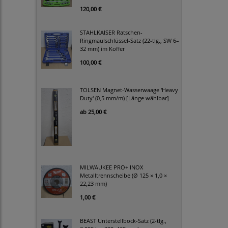
120,00 €
STAHLKAISER Ratschen-
Ringmaulschlüssel-Satz (22-tlg., SW 6–
32 mm) im Koffer
100,00 €
TOLSEN Magnet-Wasserwaage 'Heavy
Duty' (0,5 mm/m) [Länge wählbar]
ab
25,00 €
MILWAUKEE PRO+ INOX
Metalltrennscheibe (Ø 125 × 1,0 ×
22,23 mm)
1,00 €
BEAST Unterstellbock-Satz (2-tlg.,