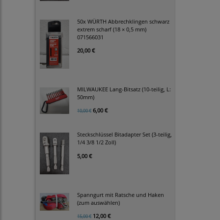
50x WÜRTH Abbrechklingen schwarz
extrem scharf (18 × 0,5 mm)
071566031
20,00 €
MILWAUKEE Lang-Bitsatz (10-teilig, L:
50mm)
6,00 €
10,00 €
Steckschlüssel Bitadapter Set (3-teilig,
1/4 3/8 1/2 Zoll)
5,00 €
Spanngurt mit Ratsche und Haken
(zum auswählen)
12,00 €
15,00 €