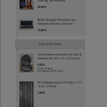
3.000 kg, 290–420 mm)
30,00 €
BEAST Analoge Schieblehre aus
Edelstahl (200 mm, 0,02 mm)
15,00 €
Top of the Shop
10x Metalltrennscheiben für Stahl &
Edelstahl (Ø 125 × 1,0 × 22,23 mm)
5,00 €
Inhalt: 10 Stück
Grundpreis:
0,50 € / Stück
Bit-Verlängerung Set (3-teilig, 6 / 10 /
15 cm, 1/4 Zoll)
5,00 €