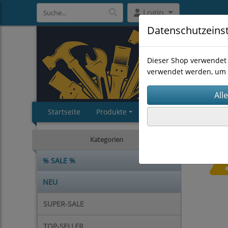
Login
Datenschutzeins
Dieser Shop verwendet 
verwendet werden, um 
Startseite
Produkte
Impressum
AGB
Kategorien
% SALE %
NEU
SUPER-SALE
TOP-SELLER