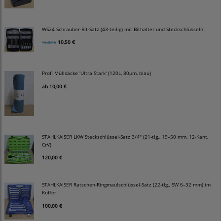
WS24 Schrauber-Bit-Satz (43-teilig) mit Bithalter und Steckschlüsseln
10,50 €
15,00 €
Profi Müllsäcke 'Ultra Stark' (120L, 80µm, blau)
ab
10,00 €
STAHLKAISER LKW Steckschlüssel-Satz 3/4" (21-tlg., 19–50 mm, 12-Kant,
CrV)
120,00 €
STAHLKAISER Ratschen-Ringmaulschlüssel-Satz (22-tlg., SW 6–32 mm) im
Koffer
100,00 €