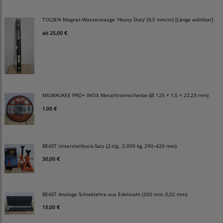
TOLSEN Magnet-Wasserwaage 'Heavy Duty' (0,5 mm/m) [Länge wählbar]
ab
25,00 €
MILWAUKEE PRO+ INOX Metalltrennscheibe (Ø 125 × 1,0 × 22,23 mm)
1,00 €
BEAST Unterstellbock-Satz (2-tlg., 3.000 kg, 290–420 mm)
30,00 €
BEAST Analoge Schieblehre aus Edelstahl (200 mm, 0,02 mm)
15,00 €