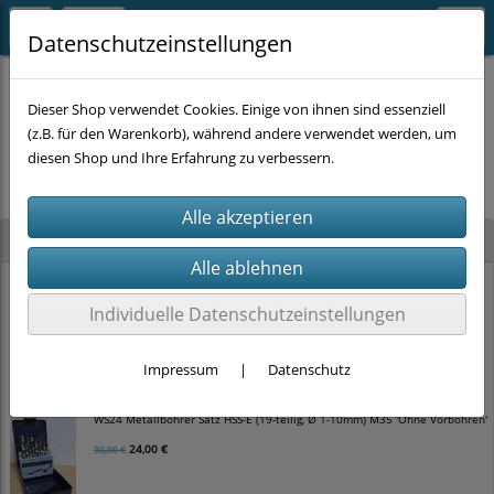
Datenschutzeinstellungen
Dieser Shop verwendet Cookies. Einige von ihnen sind essenziell
(z.B. für den Warenkorb), während andere verwendet werden, um
Es wurden leider keine Produkte gefunden.
diesen Shop und Ihre Erfahrung zu verbessern.
Neu im Shop
WS24 Hammerbohrer Satz SDS-plus 4-schneider (5-teilig, Ø 5-10mm)
Individuelle Datenschutzeinstellungen
12,00 €
15,00 €
Impressum
|
Datenschutz
WS24 Metallbohrer Satz HSS-E (19-teilig, Ø 1-10mm) M35 'Ohne Vorbohren'
24,00 €
30,00 €