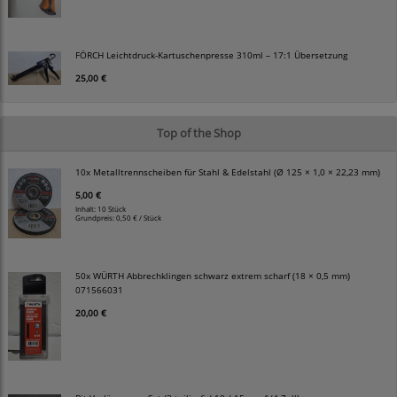
FÖRCH Leichtdruck-Kartuschenpresse 310ml – 17:1 Übersetzung
25,00 €
Top of the Shop
10x Metalltrennscheiben für Stahl & Edelstahl (Ø 125 × 1,0 × 22,23 mm)
5,00 €
Inhalt: 10 Stück
Grundpreis:
0,50 € / Stück
50x WÜRTH Abbrechklingen schwarz extrem scharf (18 × 0,5 mm)
071566031
20,00 €