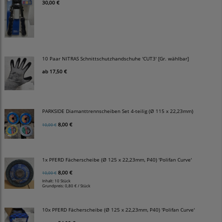
30,00 €
10 Paar NITRAS Schnittschutzhandschuhe 'CUT3' [Gr. wählbar]
ab
17,50 €
PARKSIDE Diamanttrennscheiben Set 4-teilig (Ø 115 x 22,23mm)
8,00 €
10,00 €
1x PFERD Fächerscheibe (Ø 125 x 22,23mm, P40) 'Polifan Curve'
8,00 €
10,00 €
Inhalt: 10 Stück
Grundpreis:
0,80 € / Stück
10x PFERD Fächerscheibe (Ø 125 x 22,23mm, P40) 'Polifan Curve'