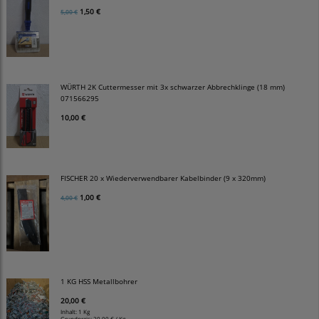
1,50 €
5,00 €
WÜRTH 2K Cuttermesser mit 3x schwarzer Abbrechklinge (18 mm)
071566295
10,00 €
FISCHER 20 x Wiederverwendbarer Kabelbinder (9 x 320mm)
1,00 €
4,00 €
1 KG HSS Metallbohrer
20,00 €
Inhalt: 1 Kg
Grundpreis:
20,00 € / Kg