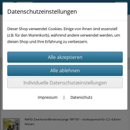
Datenschutzeinstellungen
Dieser Shop verwendet Cookies. Einige von ihnen sind essenziell
(z.B. für den Warenkorb), während andere verwendet werden, um
Es wurden leider keine Produkte gefunden.
diesen Shop und Ihre Erfahrung zu verbessern.
Neu im Shop
BEAST Gripzange C-Form 250mm – robuste Feststellzange
Individuelle Datenschutzeinstellungen
8,00 €
10,00 €
Impressum
|
Datenschutz
RAPID Zweihand-Blindnietzange 'RP100' – kraftsparend für 3,2–4,8mm
Nieten