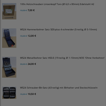
100x Holzschrauben Linsenkopf Torx (Ø 6,0 x 80mm) Edelstahl A2
7,00 €
10,00 €
WS24 Hammerbohrer Satz SDS-plus 4-schneider (5-teilig, Ø 5-10mm)
12,00 €
15,00 €
WS24 Metallbohrer Satz HSS-E (19-teilig, Ø 1-10mm) M35 'Ohne Vorbohren'
24,00 €
30,00 €
WS24 Schrauber-Bit-Satz (43-teilig) mit Bithalter und Steckschlüsseln
10,50 €
15,00 €