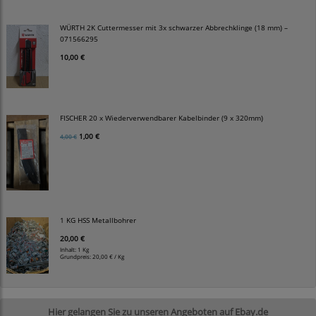
WÜRTH 2K Cuttermesser mit 3x schwarzer Abbrechklinge (18 mm) –
071566295
10,00 €
FISCHER 20 x Wiederverwendbarer Kabelbinder (9 x 320mm)
1,00 €
4,00 €
1 KG HSS Metallbohrer
20,00 €
Inhalt: 1 Kg
Grundpreis:
20,00 € / Kg
Hier gelangen Sie zu unseren Angeboten auf Ebay.de