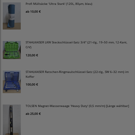
Profi Müllsäcke 'Ultra Stark' (120L, 80µm, blau)
ab
10,00 €
STAHLKAISER LKW Steckschlüssel-Satz 3/4" (21-tlg., 19–50 mm, 12-Kant,
CrV)
120,00 €
STAHLKAISER Ratschen-Ringmaulschlüssel-Satz (22-tlg., SW 6–32 mm) im
Koffer
100,00 €
TOLSEN Magnet-Wasserwaage 'Heavy Duty' (0,5 mm/m) [Länge wählbar]
ab
25,00 €