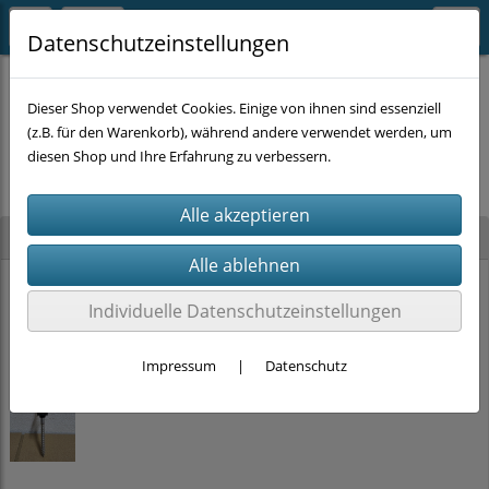
Datenschutzeinstellungen
Dieser Shop verwendet Cookies. Einige von ihnen sind essenziell
(z.B. für den Warenkorb), während andere verwendet werden, um
Es wurden leider keine Produkte gefunden.
diesen Shop und Ihre Erfahrung zu verbessern.
Neu im Shop
PRITEX Einhand-Bauschaumpistole mit PTFE Beschichtung (2K-Griff)
Individuelle Datenschutzeinstellungen
15,00 €
Impressum
|
Datenschutz
Stockschrauben Solar Edelstahl (M10 x 200mm, SW 7) DIN 6923 + EPDM
ab
2,00 €