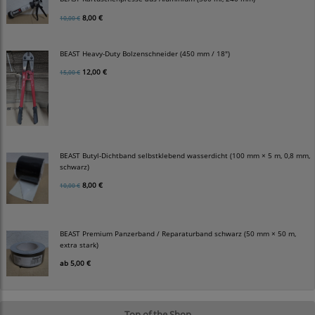
8,00 €
10,00 €
BEAST Heavy-Duty Bolzenschneider (450 mm / 18")
12,00 €
15,00 €
BEAST Butyl-Dichtband selbstklebend wasserdicht (100 mm × 5 m, 0,8 mm,
schwarz)
8,00 €
10,00 €
BEAST Premium Panzerband / Reparaturband schwarz (50 mm × 50 m,
extra stark)
ab
5,00 €
Top of the Shop