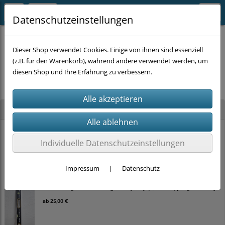
Datenschutzeinstellungen
Dieser Shop verwendet Cookies. Einige von ihnen sind essenziell
(z.B. für den Warenkorb), während andere verwendet werden, um
Es wurden leider keine Produkte gefunden.
diesen Shop und Ihre Erfahrung zu verbessern.
Neu im Shop
STAHLKAISER Ratschen-Ringmaulschlüssel-Satz (22-tlg., SW 6–32 mm) im
Koffer
Individuelle Datenschutzeinstellungen
100,00 €
Impressum
|
Datenschutz
TOLSEN Magnet-Wasserwaage 'Heavy Duty' (0,5 mm/m) [Länge wählbar]
ab
25,00 €