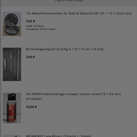
10x Metalltrennscheiben für Stahl & Edelstahl (Ø 125 × 1,0 × 22,23 mm)
5,00 €
Inhalt: 10 Stück
Grundpreis:
0,50 € / Stück
Bit-Verlängerung Set (3-teilig, 6 / 10 / 15 cm, 1/4 Zoll)
5,00 €
50x WÜRTH Abbrechklingen schwarz extrem scharf (18 × 0,5 mm)
071566031
20,00 €
MILWAUKEE Lang-Bitsatz (10-teilig, L: 50mm)