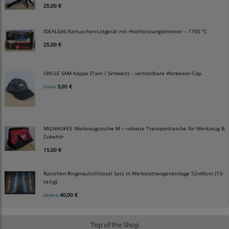
25,00 €
IDEALGAS Kartuschen-Lötgerät mit Hochleistungsbrenner – 1700 °C
25,00 €
UNCLE SAM Kappe (Tarn / Schwarz) – verstellbare Workwear-Cap
3,00 €
5,00 €
MILWAUKEE Werkzeugtasche M – robuste Transporttasche für Werkzeug &
Zubehör
15,00 €
Ratschen-Ringmaulschlüssel Satz in Werkstattwageneinlage 52x40cm (13-
teilig)
40,00 €
50,00 €
Top of the Shop