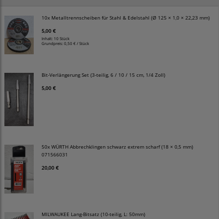
10x Metalltrennscheiben für Stahl & Edelstahl (Ø 125 × 1,0 × 22,23 mm)
5,00 €
Inhalt: 10 Stück
Grundpreis:
0,50 € / Stück
Bit-Verlängerung Set (3-teilig, 6 / 10 / 15 cm, 1/4 Zoll)
5,00 €
50x WÜRTH Abbrechklingen schwarz extrem scharf (18 × 0,5 mm)
071566031
20,00 €
MILWAUKEE Lang-Bitsatz (10-teilig, L: 50mm)