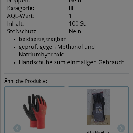
Noppen:
Nein
Kategorie:
III
AQL-Wert:
1
Inhalt:
100 St.
Stoßschutz:
Nein
beidseitig tragbar
geprüft gegen Methanol und
Natriumhydroxid
Handschuhe zum einmaligen Gebrauch
Ähnliche Produkte:
ATG MaxiFlex