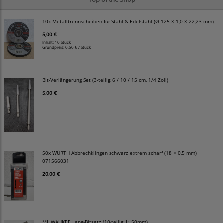
10x Metalltrennscheiben für Stahl & Edelstahl (Ø 125 × 1,0 × 22,23 mm)
5,00 €
Inhalt: 10 Stück
Grundpreis:
0,50 € / Stück
Bit-Verlängerung Set (3-teilig, 6 / 10 / 15 cm, 1/4 Zoll)
5,00 €
50x WÜRTH Abbrechklingen schwarz extrem scharf (18 × 0,5 mm)
071566031
20,00 €
MILWAUKEE Lang-Bitsatz (10-teilig, L: 50mm)