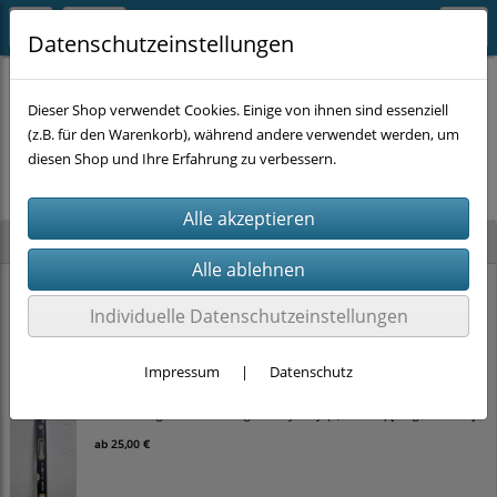
Datenschutzeinstellungen
Dieser Shop verwendet Cookies. Einige von ihnen sind essenziell
(z.B. für den Warenkorb), während andere verwendet werden, um
Es wurden leider keine Produkte gefunden.
diesen Shop und Ihre Erfahrung zu verbessern.
Neu im Shop
STAHLKAISER Ratschen-Ringmaulschlüssel-Satz (22-tlg., SW 6–32 mm) im
Koffer
Individuelle Datenschutzeinstellungen
100,00 €
Impressum
|
Datenschutz
TOLSEN Magnet-Wasserwaage 'Heavy Duty' (0,5 mm/m) [Länge wählbar]
ab
25,00 €