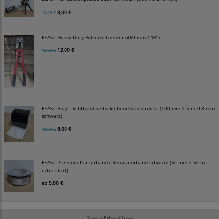
8,00 €
10,00 €
BEAST Heavy-Duty Bolzenschneider (450 mm / 18")
12,00 €
15,00 €
BEAST Butyl-Dichtband selbstklebend wasserdicht (100 mm × 5 m, 0,8 mm,
schwarz)
8,00 €
10,00 €
BEAST Premium Panzerband / Reparaturband schwarz (50 mm × 50 m,
extra stark)
ab
5,00 €
Top of the Shop