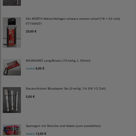
50x WÜRTH Abbrechklingen schwarz extrem scharf (18 × 0,5 mm)
071566031
20,00 €
MILWAUKEE Lang-Bitsatz (10-teilig, L: 50mm)
6,00 €
10,00 €
Steckschlüssel Bitadapter Set (3-teilig, 1/4 3/8 1/2 Zoll)
5,00 €
Spanngurt mit Ratsche und Haken (zum auswählen)
12,00 €
15,00 €