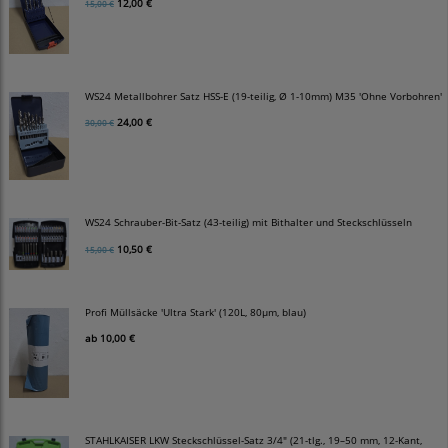
12,00 €
15,00 €
WS24 Metallbohrer Satz HSS-E (19-teilig, Ø 1-10mm) M35 'Ohne Vorbohren'
24,00 €
30,00 €
WS24 Schrauber-Bit-Satz (43-teilig) mit Bithalter und Steckschlüsseln
10,50 €
15,00 €
Profi Müllsäcke 'Ultra Stark' (120L, 80µm, blau)
ab
10,00 €
STAHLKAISER LKW Steckschlüssel-Satz 3/4" (21-tlg., 19–50 mm, 12-Kant,