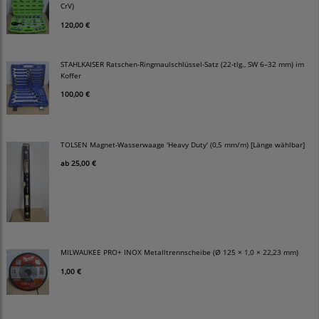
CrV)
120,00 €
STAHLKAISER Ratschen-Ringmaulschlüssel-Satz (22-tlg., SW 6–32 mm) im
Koffer
100,00 €
TOLSEN Magnet-Wasserwaage 'Heavy Duty' (0,5 mm/m) [Länge wählbar]
ab
25,00 €
MILWAUKEE PRO+ INOX Metalltrennscheibe (Ø 125 × 1,0 × 22,23 mm)
1,00 €