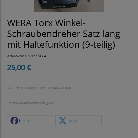
WERA Torx Winkel-
Schraubendreher Satz lang
mit Haltefunktion (9-teilig)
Artikel-Nr.:
01971 SCC4
25,00 €
inkl. 19,00 % MwSt., zzgl.
Versandkosten
Derzeit leider nicht verfügbar
teilen
tweet