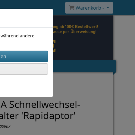
Warenkorb -
), während andere
A Schnellwechsel-
alter 'Rapidaptor'
00907