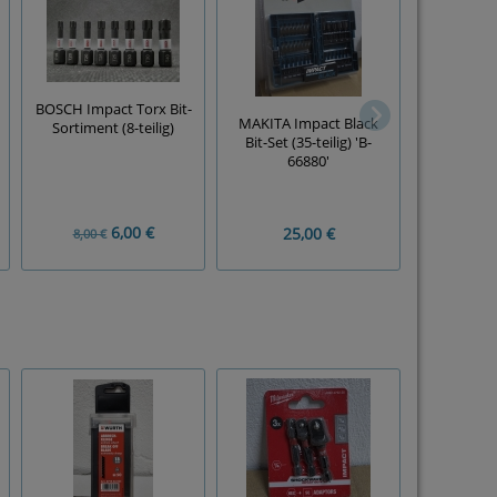
BOSCH Impact Torx Bit-
MAKITA Impact Black
Sortiment (8-teilig)
5x BOSCH 
Bit-Set (35-teilig) 'B-
(PH2 
66880'
6,00 €
25,00 €
5,
8,00 €