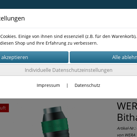
tellungen
Cookies. Einige von ihnen sind essenziell (z.B. für den Warenkorb
diesen Shop und Ihre Erfahrung zu verbessern.
Kontakt
Individuelle Datenschutzeinstellungen
NEN-ZUBEHÖR
Bits
Impressum
|
Datenschutz
WER
uft
Bith
Artikel-Nr.:
von WERA