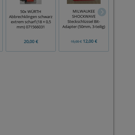
MILWAUKEE
50x WÜRTH
BOSCH Sch
SHOCKWAVE
Abbrechklingen schwarz
Bithalter '
Steckschlüssel Bit-
extrem scharf (18 × 0,5
Quick
Adapter (50mm, 3-teilig)
mm) 071566031
12,00 €
20,00 €
15,00 €
10,00 