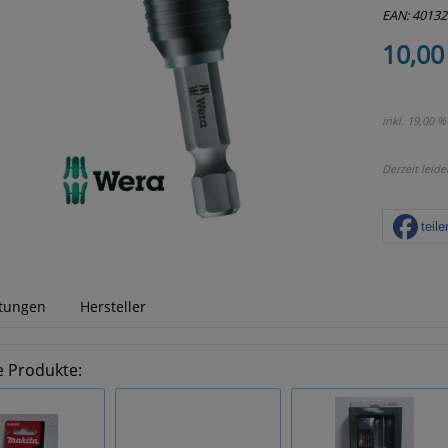
EAN: 4013
10,00
inkl. 19,00 %
Derzeit leide
teile
tungen
Hersteller
e Produkte: