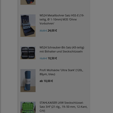
WS24 Metallbohrer Satz HSS-E (19-
teilig, Ø 1-10mm) M35 'Ohne
Vorbohren'
24,00 €
30,00 €
WS24 Schrauber-Bit-Satz (43-teilig)
mit Bithalter und Steckschlüsseln
10,50 €
15,00 €
Profi Müllsäcke 'Ultra Stark' (120L,
80µm, blau)
ab
10,00 €
STAHLKAISER LKW Steckschlüssel-
Satz 3/4" (21-tlg., 19–50 mm, 12-Kant,
CrV)