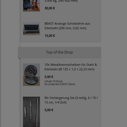
3.000 kg, 290–420 mm)
30,00 €
BEAST Analoge Schieblehre aus
Edelstahl (200 mm, 0,02 mm)
15,00 €
Top of the Shop
10x Metalltrennscheiben für Stahl &
Edelstahl (Ø 125 × 1,0 × 22,23 mm)
5,00 €
Inhalt: 10 Stück
Grundpreis:
0,50 € / Stück
Bit-Verlängerung Set (3-teilig, 6 / 10 /
15 cm, 1/4 Zoll)
5,00 €