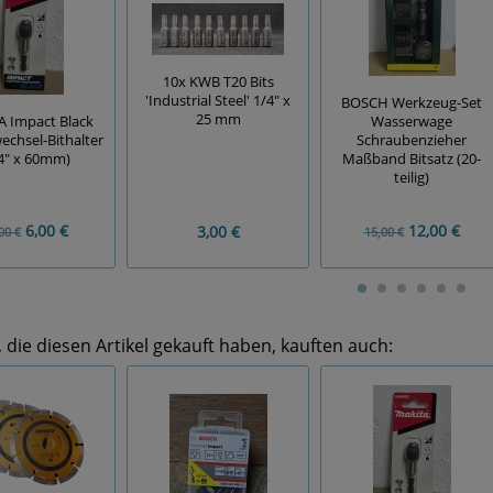
10x KWB T20 Bits
'Industrial Steel' 1/4" x
BOSCH Werkzeug-Set
25 mm
 Impact Black
Wasserwage
echsel-Bithalter
Schraubenzieher
4" x 60mm)
Maßband Bitsatz (20-
teilig)
6,00 €
12,00 €
3,00 €
00 €
15,00 €
die diesen Artikel gekauft haben, kauften auch: