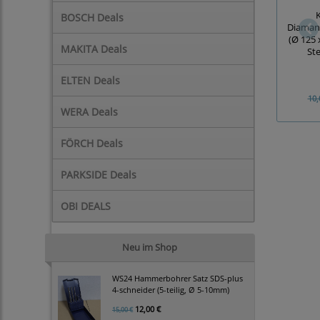
BOSCH Deals
Diaman
(Ø 125 
MAKITA Deals
St
ELTEN Deals
10,
WERA Deals
FÖRCH Deals
PARKSIDE Deals
OBI DEALS
Neu im Shop
WS24 Hammerbohrer Satz SDS-plus
4-schneider (5-teilig, Ø 5-10mm)
12,00 €
15,00 €