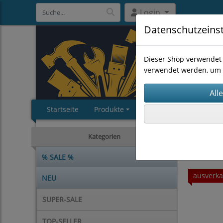
Login
Datenschutzeins
Dieser Shop verwendet 
verwendet werden, um 
Startseite
Produkte
Impressum
AGB
MASCHI
Kategorien
% SALE %
ausverka
NEU
SUPER-SALE
TOP-SELLER