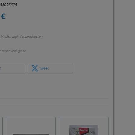
288095626
 €
 MwSt., zzgl.
Versandkosten
r nicht verfügbar
n
tweet