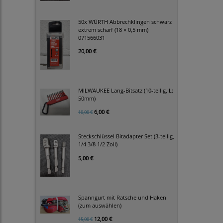
50x WÜRTH Abbrechklingen schwarz
extrem scharf (18 × 0,5 mm)
071566031
20,00 €
MILWAUKEE Lang-Bitsatz (10-teilig, L:
50mm)
6,00 €
10,00 €
Steckschlüssel Bitadapter Set (3-teilig,
1/4 3/8 1/2 Zoll)
5,00 €
Spanngurt mit Ratsche und Haken
(zum auswählen)
12,00 €
15,00 €