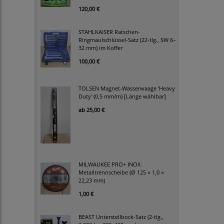
120,00 €
STAHLKAISER Ratschen-
Ringmaulschlüssel-Satz (22-tlg., SW 6–
32 mm) im Koffer
100,00 €
TOLSEN Magnet-Wasserwaage 'Heavy
Duty' (0,5 mm/m) [Länge wählbar]
ab
25,00 €
MILWAUKEE PRO+ INOX
Metalltrennscheibe (Ø 125 × 1,0 ×
22,23 mm)
1,00 €
BEAST Unterstellbock-Satz (2-tlg.,