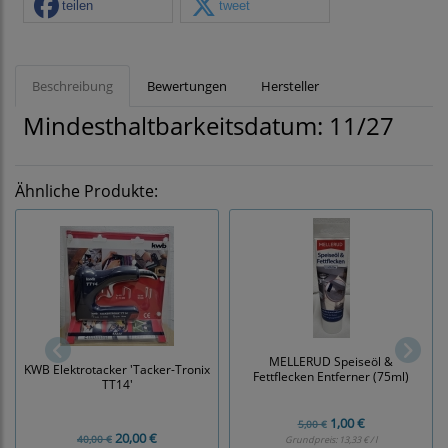
teilen
tweet
Beschreibung
Bewertungen
Hersteller
Mindesthaltbarkeitsdatum: 11/27
Ähnliche Produkte:
MELLERUD Speiseöl &
KWB Elektrotacker 'Tacker-Tronix
Fettflecken Entferner (75ml)
TT14'
1,00 €
5,00 €
20,00 €
40,00 €
Grundpreis:
13,33 € / l