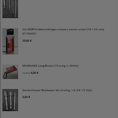
50x WÜRTH Abbrechklingen schwarz extrem scharf (18 × 0,5 mm)
071566031
20,00 €
MILWAUKEE Lang-Bitsatz (10-teilig, L: 50mm)
6,00 €
10,00 €
Steckschlüssel Bitadapter Set (3-teilig, 1/4 3/8 1/2 Zoll)
5,00 €