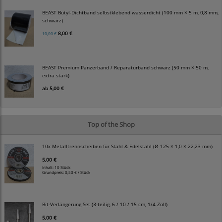
BEAST Butyl-Dichtband selbstklebend wasserdicht (100 mm × 5 m, 0,8 mm,
schwarz)
8,00 €
10,00 €
BEAST Premium Panzerband / Reparaturband schwarz (50 mm × 50 m,
extra stark)
ab
5,00 €
Top of the Shop
10x Metalltrennscheiben für Stahl & Edelstahl (Ø 125 × 1,0 × 22,23 mm)
5,00 €
Inhalt: 10 Stück
Grundpreis:
0,50 € / Stück
Bit-Verlängerung Set (3-teilig, 6 / 10 / 15 cm, 1/4 Zoll)
5,00 €