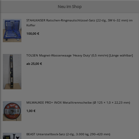
Neu im Shop
STAHLKAISER Ratschen-Ringmaulschlüssel-Satz (22-tlg., SW 6–32 mm) im
Koffer
100,00 €
TOLSEN Magnet-Wasserwaage 'Heavy Duty' (0,5 mm/m) [Länge wählbar]
ab
25,00 €
MILWAUKEE PRO+ INOX Metalltrennscheibe (Ø 125 × 1,0 × 22,23 mm)
1,00 €
BEAST Unterstellbock-Satz (2-tlg., 3.000 kg, 290–420 mm)