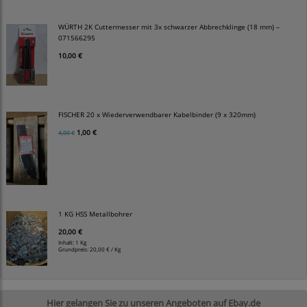
WÜRTH 2K Cuttermesser mit 3x schwarzer Abbrechklinge (18 mm) –
071566295
10,00 €
FISCHER 20 x Wiederverwendbarer Kabelbinder (9 x 320mm)
1,00 €
4,00 €
1 KG HSS Metallbohrer
20,00 €
Inhalt: 1 Kg
Grundpreis:
20,00 € / Kg
Hier gelangen Sie zu unseren Angeboten auf Ebay.de