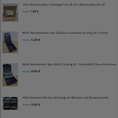
100x Holzschrauben Linsenkopf Torx (Ø 6,0 x 80mm) Edelstahl A2
7,00 €
10,00 €
WS24 Hammerbohrer Satz SDS-plus 4-schneider (5-teilig, Ø 5-10mm)
12,00 €
15,00 €
WS24 Metallbohrer Satz HSS-E (19-teilig, Ø 1-10mm) M35 'Ohne Vorbohren'
24,00 €
30,00 €
WS24 Schrauber-Bit-Satz (43-teilig) mit Bithalter und Steckschlüsseln
10,50 €
15,00 €