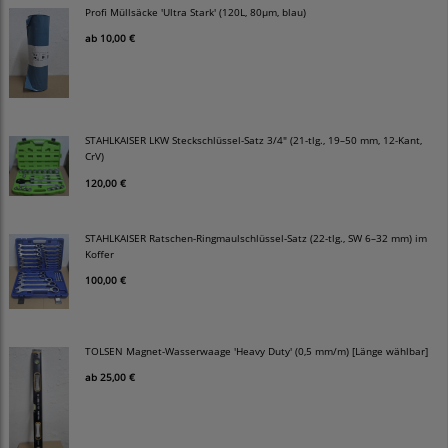
Profi Müllsäcke 'Ultra Stark' (120L, 80µm, blau)
ab
10,00 €
STAHLKAISER LKW Steckschlüssel-Satz 3/4" (21-tlg., 19–50 mm, 12-Kant,
CrV)
120,00 €
STAHLKAISER Ratschen-Ringmaulschlüssel-Satz (22-tlg., SW 6–32 mm) im
Koffer
100,00 €
TOLSEN Magnet-Wasserwaage 'Heavy Duty' (0,5 mm/m) [Länge wählbar]
ab
25,00 €