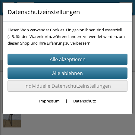
Datenschutzeinstellungen
Dieser Shop verwendet Cookies. Einige von ihnen sind essenziell
(z.B. für den Warenkorb), während andere verwendet werden, um
Es wurden leider keine Produkte gefunden.
diesen Shop und Ihre Erfahrung zu verbessern.
Neu im Shop
PRITEX Einhand-Bauschaumpistole mit PTFE Beschichtung (2K-Griff)
Individuelle Datenschutzeinstellungen
15,00 €
Impressum
|
Datenschutz
Stockschrauben Solar Edelstahl (M10 x 200mm, SW 7) DIN 6923 + EPDM
ab
2,00 €